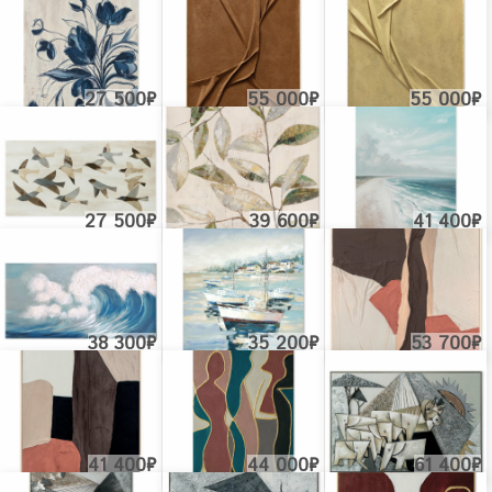
27 500₽
55 000₽
55 000₽
27 500₽
39 600₽
41 400₽
38 300₽
35 200₽
53 700₽
41 400₽
44 000₽
61 400₽