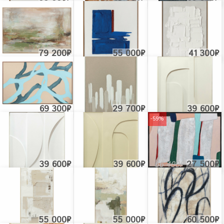
79 200₽
55 000₽
41 300₽
69 300₽
29 700₽
39 600₽
-59%
39 600₽
39 600₽
27 500₽
66 400₽
55 000₽
55 000₽
60 500₽