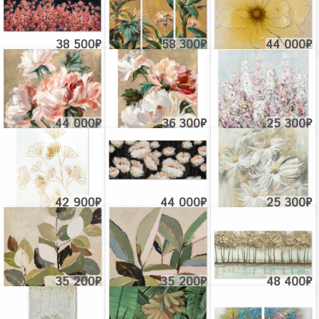
38 500₽
58 300₽
44 000₽
44 000₽
36 300₽
25 300₽
42 900₽
44 000₽
25 300₽
35 200₽
35 200₽
48 400₽