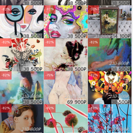
38 500₽
38 500₽
38 500₽
-82%
-82%
-55%
210 800₽
210 800₽
38 500₽
38 500₽
14 100₽
31 200₽
-82%
-82%
-82%
210 800₽
210 800₽
210 800₽
38 500₽
38 500₽
38 500₽
-82%
-75%
-82%
210 800₽
279 200₽
210 800₽
38 500₽
69 900₽
38 500₽
-82%
-82%
-82%
210 800₽
210 800₽
210 800₽