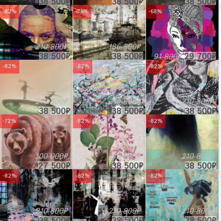
38 500₽
38 500₽
38 500₽
-82%
-79%
-68%
210 800₽
186 500₽
38 500₽
38 500₽
29 700₽
91 800₽
-82%
-82%
-82%
210 800₽
210 800₽
210 800₽
38 500₽
38 500₽
38 500₽
-72%
-82%
-82%
100 000₽
210 800₽
210 800₽
27 500₽
38 500₽
38 500₽
-82%
-82%
-82%
210 800₽
210 800₽
210 800₽
38 500₽
38 500₽
38 500₽