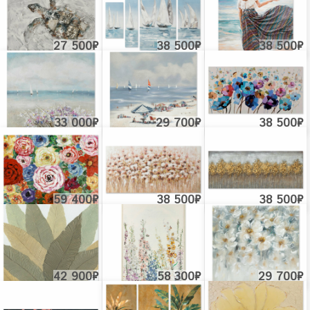
27 500₽
38 500₽
38 500₽
33 000₽
29 700₽
38 500₽
59 400₽
38 500₽
38 500₽
42 900₽
58 300₽
29 700₽