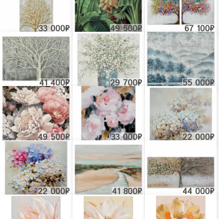
33 000₽
49 500₽
67 100₽
41 400₽
29 700₽
55 000₽
49 500₽
33 000₽
22 000₽
22 000₽
41 800₽
44 000₽