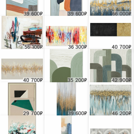
39 600₽
39 600₽
66 000₽
56 100₽
36 300₽
40 700₽
40 700₽
35 200₽
42 900₽
29 700₽
39 600₽
46 200₽