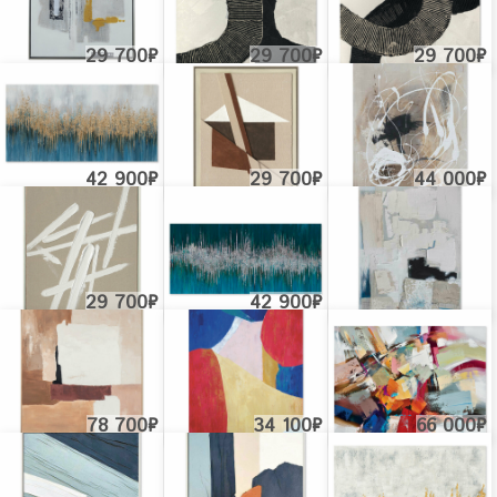
29 700₽
29 700₽
29 700₽
42 900₽
29 700₽
44 000₽
29 700₽
42 900₽
78 700₽
34 100₽
66 000₽