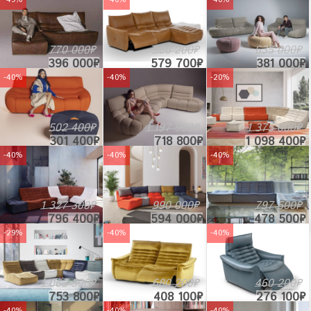
770 000₽
966 200₽
635 000₽
396 000₽
579 700₽
381 000₽
-40%
-40%
-20%
502 400₽
1 197 900₽
1 375 000₽
301 400₽
718 800₽
1 098 400₽
-40%
-40%
-40%
1 327 300₽
990 000₽
797 500₽
796 400₽
594 000₽
478 500₽
-29%
-40%
-40%
1 063 300₽
680 200₽
460 200₽
753 800₽
408 100₽
276 100₽
-40%
-40%
-40%