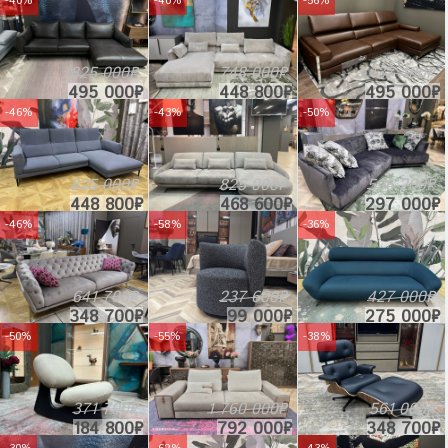
-40%
-40%
-56%
825 000₽
748 000₽
1 137 400₽
495 000₽
448 800₽
495 000₽
-46%
-43%
-50%
825 000₽
825 000₽
596 200₽
448 800₽
468 600₽
297 000₽
-46%
-58%
-36%
641 700₽
237 600₽
427 000₽
348 700₽
99 000₽
275 000₽
-50%
-55%
-38%
371 700₽
1 760 000₽
561 000₽
184 800₽
792 000₽
348 700₽