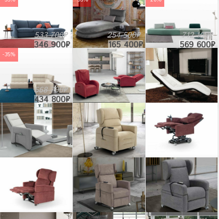
533 700₽
254 500₽
712 100₽
346 900₽
165 400₽
569 600₽
-35%
668 700₽
434 800₽