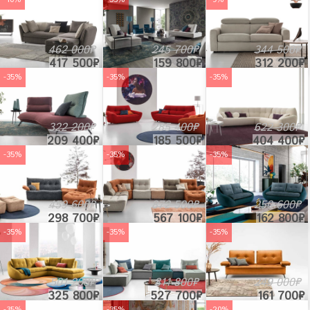
462 000₽
245 700₽
344 500₽
417 500₽
159 800₽
312 200₽
-35%
-35%
-35%
322 200₽
285 400₽
622 300₽
209 400₽
185 500₽
404 400₽
-35%
-35%
-35%
459 600₽
872 500₽
250 600₽
298 700₽
567 100₽
162 800₽
-35%
-35%
-35%
501 200₽
811 800₽
249 000₽
325 800₽
527 700₽
161 700₽
-35%
-35%
-20%