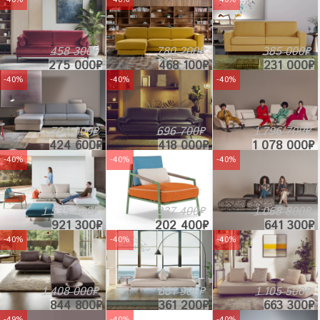
458 300₽
780 200₽
385 000₽
275 000₽
468 100₽
231 000₽
-40%
-40%
-40%
704 000₽
696 700₽
1 796 700₽
424 600₽
418 000₽
1 078 000₽
-40%
-40%
-40%
1 535 400₽
337 400₽
1 068 800₽
921 300₽
202 400₽
641 300₽
-40%
-40%
-40%
1 408 000₽
601 900₽
1 105 500₽
844 800₽
361 200₽
663 300₽
-49%
-40%
-40%