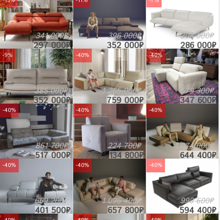
-13%
-11%
-7%
341 000₽
396 000₽
308 000₽
297 000₽
352 000₽
286 000₽
-9%
-40%
-40%
385 000₽
1 265 000₽
579 300₽
352 000₽
759 000₽
347 600₽
-40%
-40%
-40%
861 700₽
224 700₽
1 074 000₽
517 000₽
134 800₽
644 400₽
-40%
-40%
-40%
669 200₽
1 096 400₽
990 600₽
401 500₽
657 800₽
594 400₽