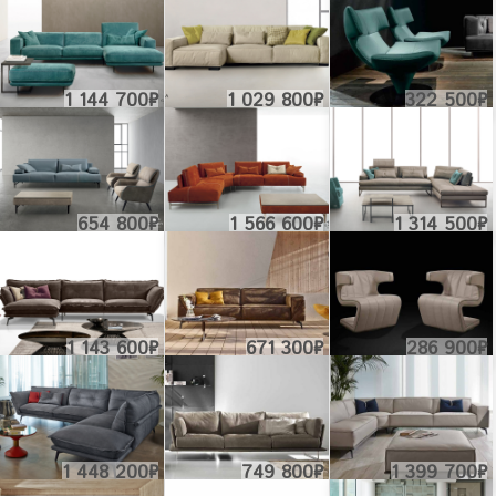
1 144 700₽
1 029 800₽
322 500₽
654 800₽
1 566 600₽
1 314 500₽
1 143 600₽
671 300₽
286 900₽
1 448 200₽
749 800₽
1 399 700₽