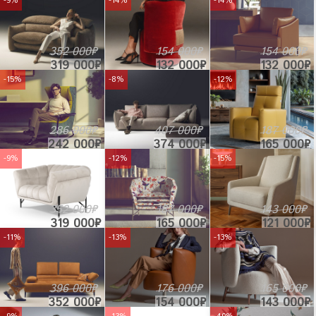
-9%
-14%
-14%
352 000₽
154 000₽
154 000₽
319 000₽
132 000₽
132 000₽
-15%
-8%
-12%
286 000₽
407 000₽
187 000₽
242 000₽
374 000₽
165 000₽
-9%
-12%
-15%
352 000₽
187 000₽
143 000₽
319 000₽
165 000₽
121 000₽
-11%
-13%
-13%
396 000₽
176 000₽
165 000₽
352 000₽
154 000₽
143 000₽