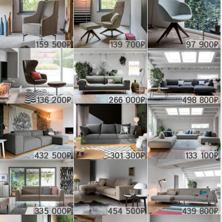
159 500₽
139 700₽
97 900₽
136 200₽
266 000₽
498 800₽
432 500₽
301 300₽
133 100₽
335 000₽
454 500₽
439 800₽