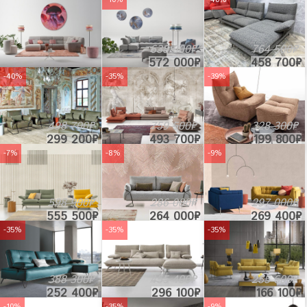
638 000₽
764 500₽
572 000₽
458 700₽
-40%
-35%
-39%
498 700₽
759 500₽
328 300₽
299 200₽
493 700₽
199 800₽
-7%
-8%
-9%
598 900₽
286 000₽
297 000₽
555 500₽
264 000₽
269 400₽
-35%
-35%
-35%
388 300₽
455 400₽
255 600₽
252 400₽
296 100₽
166 100₽
-10%
-35%
-9%