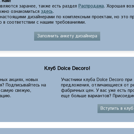
 нам!
вляются заранее, также есть раздел
Распродажа
. Хорошая во
можно ознакомиться
здесь
.
с настоящими дизайнерами по комплексным проектам, но это п
о в соответствии с нашим требованиями.
Заполнить анкету дизайнера
Клуб Dolce Decoro!
ных акциях, новых
Участники клуба Dolce Decoro при
ия? Подписывайтесь на
предложения, отличающиеся от р
 самую свежую,
фабричных цен. У вас уже есть п
ацию.
еще больше вариантов? Присоедин
Вступить в клуб