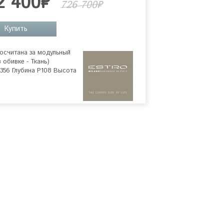
2 400₽
726 700₽
Купить
осчитана за модульный 
 обивке - Ткань)

356 Глубина P108 Высота 