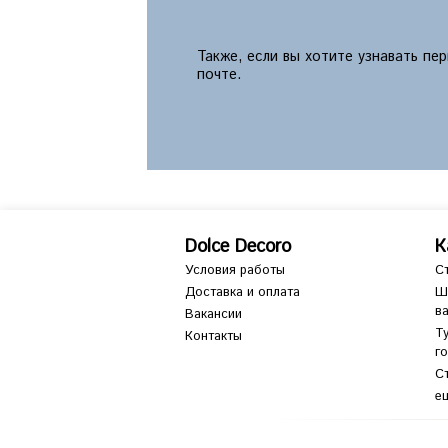
Также, если вы хотите узнавать пе
почте.
Dolce Decoro
К
Условия работы
С
Доставка и оплата
Ш
в
Вакансии
Т
Контакты
г
С
ещ