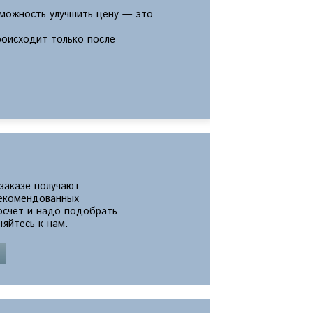
зможность улучшить цену — это
роисходит только после
 заказе получают
екомендованных
росчет и надо подобрать
яйтесь к нам.