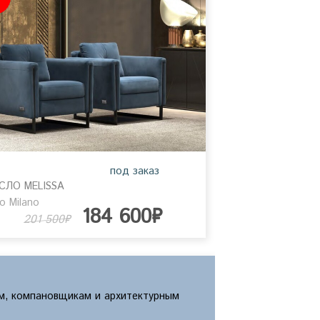
под заказ
СЛО MELISSA
ro Milano
184 600₽
201 500₽
м, компановщикам и архитектурным