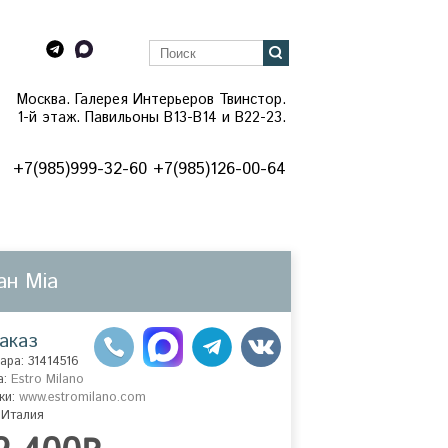
Москва. Галерея Интерьеров Твинстор.
1-й этаж. Павильоны B13-B14 и В22-23.
+7(985)999-32-60 +7(985)126-00-64
ан Mia
аказ
ара: 31414516
а:
Estro Milano
ки:
www.estromilano.com
 Италия