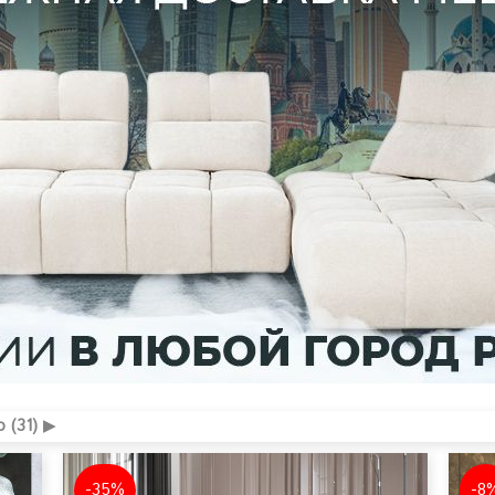
 (31) ▶
-35%
-8