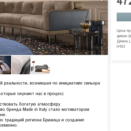
47
Цена пр
диван (в
Длина L
H103
ой реальности, возникшая по инициативе синьора
оторые окунают нас в процесс
вствовать богатую атмосферу
во бренда Made in Italy стало мотиватором
не.
ых традиций региона Брианца и создание