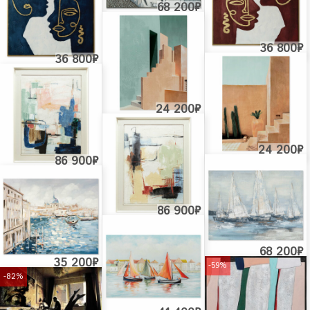
68 200₽
36 800₽
36 800₽
24 200₽
24 200₽
86 900₽
86 900₽
68 200₽
35 200₽
-59%
-82%