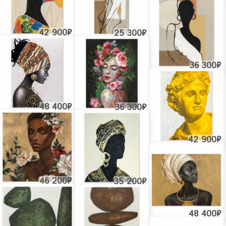
42 900₽
25 300₽
36 300₽
48 400₽
36 300₽
42 900₽
46 200₽
35 200₽
48 400₽