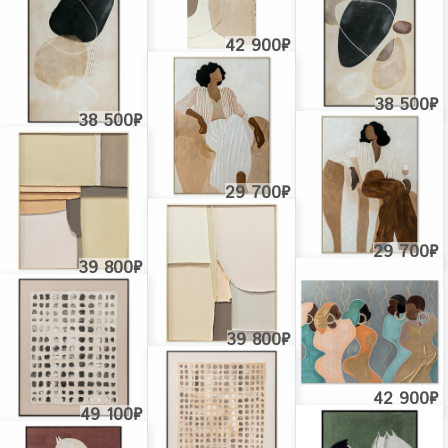
42 900₽
38 500₽
38 500₽
29 700₽
29 700₽
39 800₽
39 800₽
42 900₽
49 100₽