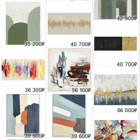
42 900₽
35 200₽
40 700₽
40 700₽
36 300₽
56 100₽
66 000₽
39 600₽
39 600₽