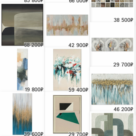
85 800₽
66 000₽
38 500₽
68 200₽
42 900₽
29 700₽
19 800₽
59 400₽
46 200₽
39 600₽
29 700₽