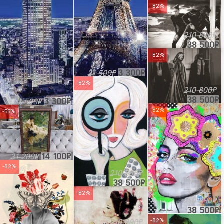
-82%
210 800₽
38 500₽
-82%
3 300₽
21 500₽
-82%
210 800₽
38 500₽
3 300₽
21 500₽
-82%
-55%
14 100₽
31 200₽
-82%
210 800₽
38 500₽
-82%
210 800₽
38 500₽
-82%
210 800₽