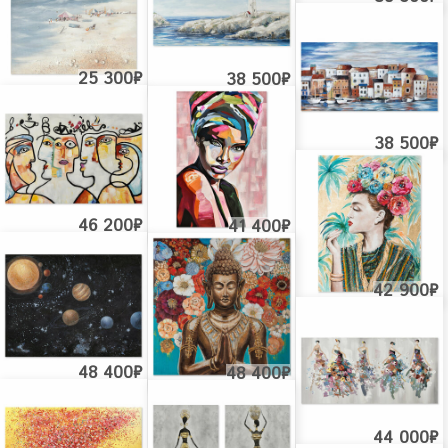
25 300₽
38 500₽
38 500₽
46 200₽
41 400₽
42 900₽
48 400₽
48 400₽
44 000₽