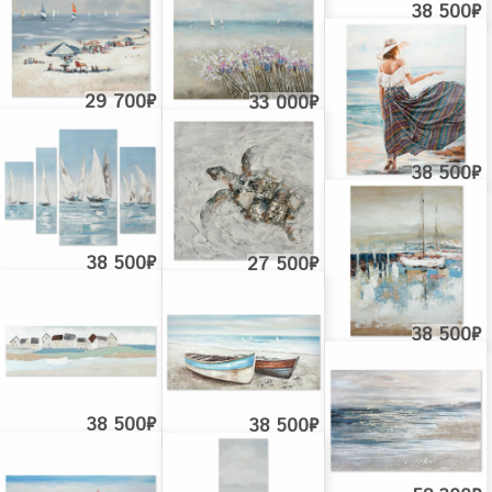
38 500₽
29 700₽
33 000₽
38 500₽
38 500₽
27 500₽
38 500₽
38 500₽
38 500₽