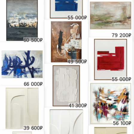
55 000₽
79 200₽
60 500₽
49 500₽
55 000₽
66 000₽
41 300₽
56 100₽
39 600₽