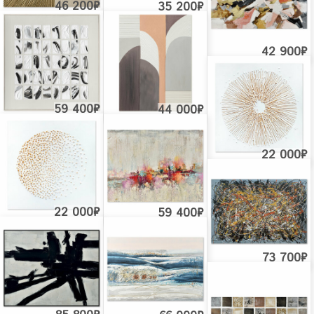
46 200₽
35 200₽
42 900₽
59 400₽
44 000₽
22 000₽
22 000₽
59 400₽
73 700₽