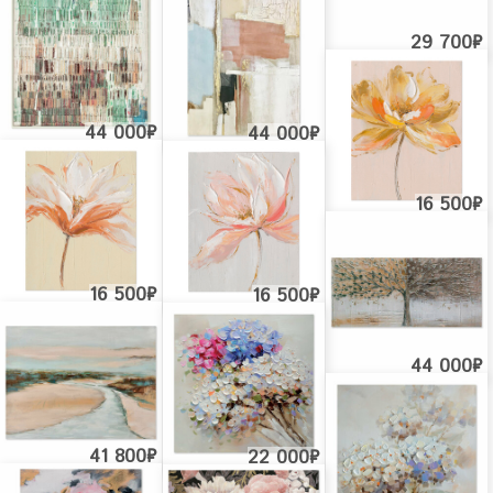
29 700₽
44 000₽
44 000₽
16 500₽
16 500₽
16 500₽
44 000₽
41 800₽
22 000₽