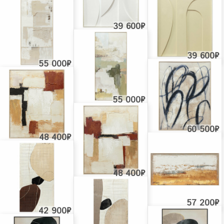
39 600₽
39 600₽
55 000₽
55 000₽
60 500₽
48 400₽
48 400₽
57 200₽
42 900₽