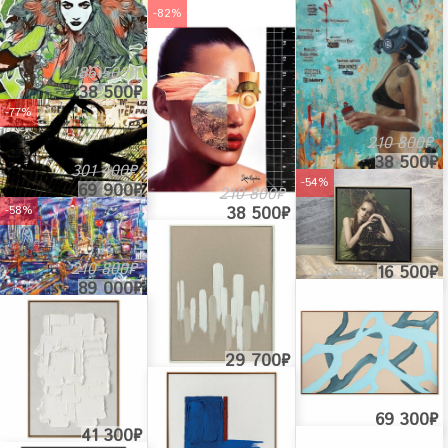
-82%
186 500₽
38 500₽
-77%
210 800₽
38 500₽
301 400₽
-54%
69 900₽
210 800₽
-58%
38 500₽
210 800₽
16 500₽
36 100₽
89 000₽
29 700₽
69 300₽
41 300₽