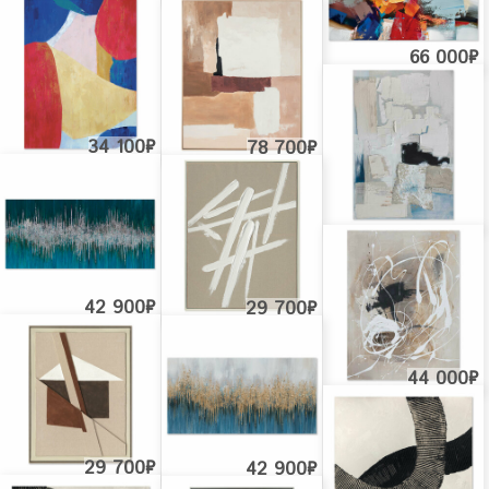
66 000₽
34 100₽
78 700₽
42 900₽
29 700₽
44 000₽
29 700₽
42 900₽