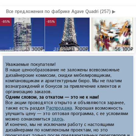
Все предложения по фабрике Agave Quadri (257) ▶
-85%
-85%
3 300₽
3 300₽
56 100₽
21 500₽
21 500₽
Уважаемые покупатели!
В наше ценообразование не заложены всевозможные
дизайнерские комиссии, скидки мебелировщикам,
компановщикам и архитектурным бюро. Мы не платим
вознаграждений и бонусов за привлечение клиентов и
организацию заказов.
Одним словом, за откатом — это не к нам!
Все акции проводятся открыто и объявляются заранее,
также есть раздел
Распродажа
. Хорошая возможность
улучшить цену — это оптовая программа, с ее условиями
можно ознакомиться
здесь
.
И конечно, мы не исключаем работу с настоящими
дизайнерами по комплексным проектам, но это
происходит только после предварительных переговоров и