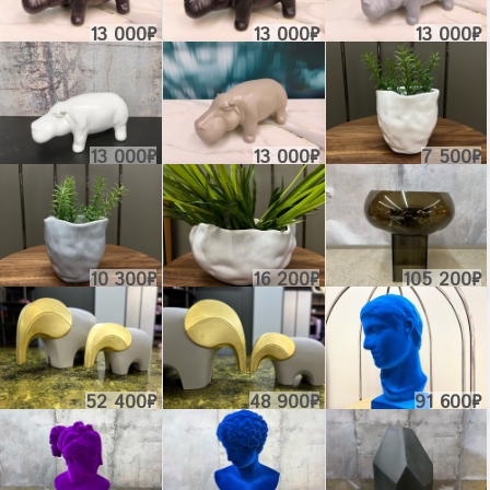
13 000₽
13 000₽
13 000₽
13 000₽
13 000₽
7 500₽
10 300₽
16 200₽
105 200₽
52 400₽
48 900₽
91 600₽