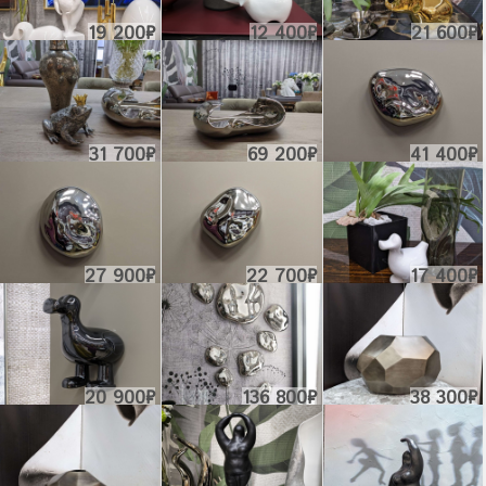
19 200₽
12 400₽
21 600₽
31 700₽
69 200₽
41 400₽
27 900₽
22 700₽
17 400₽
20 900₽
136 800₽
38 300₽