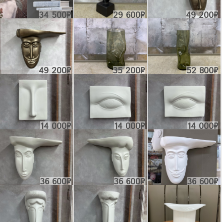
34 500₽
29 600₽
49 200₽
49 200₽
35 200₽
52 800₽
14 000₽
14 000₽
14 000₽
36 600₽
36 600₽
36 600₽