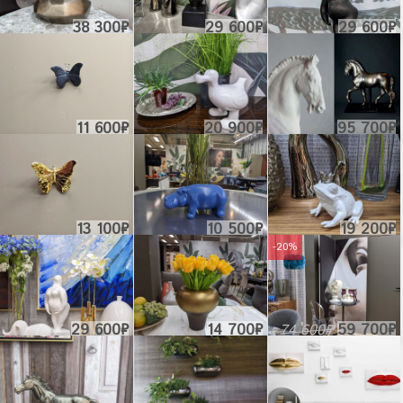
38 300₽
29 600₽
29 600₽
11 600₽
20 900₽
95 700₽
13 100₽
10 500₽
19 200₽
-20%
29 600₽
14 700₽
59 700₽
74 600₽