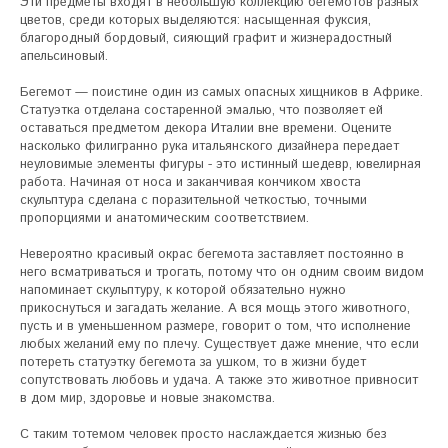
Эти предметы входят в небольшую коллекцию бегемотов разных 
цветов, среди которых выделяются: насыщенная фуксия, 
благородный бордовый, сияющий графит и жизнерадостный 
апельсиновый.

Бегемот — поистине один из самых опасных хищников в Африке. 
Статуэтка отделана состаренной эмалью, что позволяет ей 
оставаться предметом декора Италии вне времени. Оцените 
насколько филигранно рука итальянского дизайнера передает 
неуловимые элементы фигуры - это истинный шедевр, ювелирная 
работа. Начиная от носа и заканчивая кончиком хвоста 
скульптура сделана с поразительной четкостью, точными 
пропорциями и анатомическим соответствием.

Невероятно красивый окрас бегемота заставляет постоянно в 
него всматриваться и трогать, потому что он одним своим видом 
напоминает скульптуру, к которой обязательно нужно 
прикоснуться и загадать желание. А вся мощь этого животного, 
пусть и в уменьшенном размере, говорит о том, что исполнение 
любых желаний ему по плечу. Существует даже мнение, что если 
потереть статуэтку бегемота за ушком, то в жизни будет 
сопутствовать любовь и удача. А также это животное привносит 
в дом мир, здоровье и новые знакомства.

С таким тотемом человек просто наслаждается жизнью без 