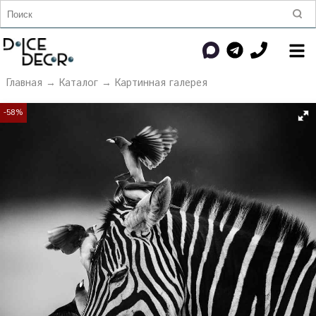
Главная
→
Каталог
→
Картинная галерея
-58%