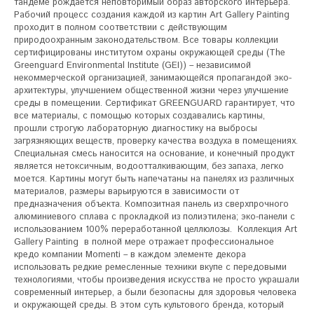
тандеме рождается неповторимый образ авторского интерьера. 
Рабочий процесс создания каждой из картин Art Gallery Painting 
проходит в полном соответствии с действующим 
природоохранным законодательством. Все товары коллекции 
сертифицированы институтом охраны окружающей среды (The 
Greenguard Environmental Institute (GEI)) – независимой 
некоммерческой организацией, занимающейся пропагандой эко-
архитектуры, улучшением общественной жизни через улучшение 
среды в помещении. Сертификат GREENGUARD гарантирует, что 
все материалы, с помощью которых создавались картины, 
прошли строгую лабораторную диагностику на выбросы 
загрязняющих веществ, проверку качества воздуха в помещениях. 
Специальная смесь наносится на основание, и конечный продукт 
является нетоксичным, водоотталкивающим, без запаха, легко 
моется. Картины могут быть напечатаны на панелях из различных 
материалов, размеры варьируются в зависимости от 
предназначения объекта. Композитная панель из сверхпрочного 
алюминиевого сплава с прокладкой из полиэтилена; эко-панели с 
использованием 100% переработанной целлюлозы.  Коллекция Art 
Gallery Painting  в полной мере отражает профессиональное 
кредо компании Momenti – в каждом элементе декора 
использовать редкие ремесленные техники вкупе с передовыми 
технологиями, чтобы произведения искусства не просто украшали 
современный интерьер, а были безопасны для здоровья человека 
и окружающей среды. В этом суть культового бренда, который 