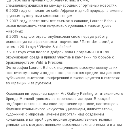
где работал в крупных фото-агентствах и СМИ, 
специализирующихся на международных спортивных новостях. 

В 2002 году он посвятил себя Африке и дикой природе, а именно 
крупным сухопутным млекопитающим. 

В 2007 году, после пяти лет съемок в саванне, Laurent Baheux 
начал показывать свои интуитивно сделанные снимки диких 
животных. 

В 2009 году фотограф опубликовал свою первую работу, 
основанную на африканском творчестве: "Terre des Lions", а 
затем в 2011 году "D'ivoire & d ́ébène".

В 2013 году стал послом доброй воли Программы ООН по 
окружающей среде и принял участие в кампании по борьбе с 
браконьерством Wild & Precious.

Фотографии Laurent Baheux, получившие высокую оценку за их 
эстетическую силу и подлинность, являются предметом для книг, 
публикаций, выставок, конференций и экспонируются в галереях 
во Франции и за рубежом.

Коллекция интерьерных картин Art Gallery Painting от итальянского 
бренда Momenti -уникальная творческая история. В каждой 
подборке картин нашли свое отражение прошлое, настоящее и 
будущее итальянского искусства. Дизайнеры, иллюстраторы, 
художники с мировым именем работали над созданием 
концепции, в которой рукотворные художественные техники 
уживаются с могущественными высокими технологиями, и в этом 