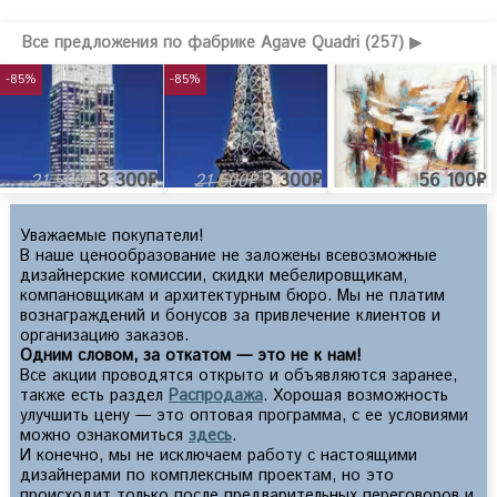
Все предложения по фабрике Agave Quadri (257) ▶
-85%
-85%
3 300₽
3 300₽
56 100₽
21 500₽
21 500₽
Уважаемые покупатели!
В наше ценообразование не заложены всевозможные
дизайнерские комиссии, скидки мебелировщикам,
компановщикам и архитектурным бюро. Мы не платим
вознаграждений и бонусов за привлечение клиентов и
организацию заказов.
Одним словом, за откатом — это не к нам!
Все акции проводятся открыто и объявляются заранее,
также есть раздел
Распродажа
. Хорошая возможность
улучшить цену — это оптовая программа, с ее условиями
можно ознакомиться
здесь
.
И конечно, мы не исключаем работу с настоящими
дизайнерами по комплексным проектам, но это
происходит только после предварительных переговоров и