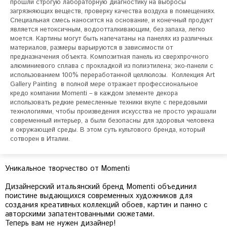
прошли строгую лабораторную диагностику на выбросы 
загрязняющих веществ, проверку качества воздуха в помещениях. 
Специальная смесь наносится на основание, и конечный продукт 
является нетоксичным, водоотталкивающим, без запаха, легко 
моется. Картины могут быть напечатаны на панелях из различных 
материалов, размеры варьируются в зависимости от 
предназначения объекта. Композитная панель из сверхпрочного 
алюминиевого сплава с прокладкой из полиэтилена; эко-панели с 
использованием 100% переработанной целлюлозы.  Коллекция Art 
Gallery Painting  в полной мере отражает профессиональное 
кредо компании Momenti – в каждом элементе декора 
использовать редкие ремесленные техники вкупе с передовыми 
технологиями, чтобы произведения искусства не просто украшали 
современный интерьер, а были безопасны для здоровья человека 
и окружающей среды. В этом суть культового бренда, который 
сотворен в Италии.
Уникальное творчество от Momenti
Дизайнерский итальянский бренд Momenti объединил
поистине выдающихся современных художников для
создания креативных коллекций обоев, картин и панно с
авторскими запатентованными сюжетами.
Теперь вам не нужен дизайнер!