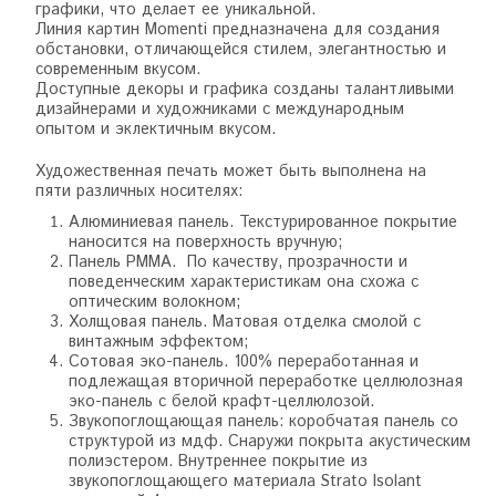
графики, что делает ее уникальной.
Линия картин Momenti предназначена для создания
обстановки, отличающейся стилем, элегантностью и
современным вкусом.
Доступные декоры и графика созданы талантливыми
дизайнерами и художниками с международным
опытом и эклектичным вкусом.
Художественная печать может быть выполнена на
пяти различных носителях:
Алюминиевая панель. Текстурированное покрытие
наносится на поверхность вручную;
Панель PMMA. По качеству, прозрачности и
поведенческим характеристикам она схожа с
оптическим волокном;
Холщовая панель. Матовая отделка смолой с
винтажным эффектом;
Сотовая эко-панель. 100% переработанная и
подлежащая вторичной переработке целлюлозная
эко-панель с белой крафт-целлюлозой.
Звукопоглощающая панель: коробчатая панель со
структурой из мдф. Снаружи покрыта акустическим
полиэстером. Внутреннее покрытие из
звукопоглощающего материала Strato Isolant