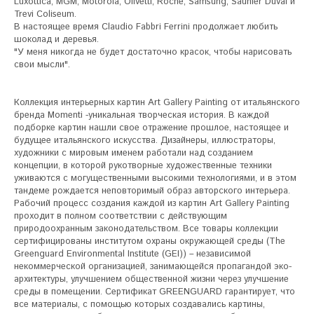
Luxottica, MGM, Motorola, Olivetti, Roche, Samsung, Saunier Duval и 
Trevi Coliseum. 

В настоящее время Claudio Fabbri Ferrini продолжает любить 
шоколад и деревья.

"У меня никогда не будет достаточно красок, чтобы нарисовать 
свои мысли".

Коллекция интерьерных картин Art Gallery Painting от итальянского 
бренда Momenti -уникальная творческая история. В каждой 
подборке картин нашли свое отражение прошлое, настоящее и 
будущее итальянского искусства. Дизайнеры, иллюстраторы, 
художники с мировым именем работали над созданием 
концепции, в которой рукотворные художественные техники 
уживаются с могущественными высокими технологиями, и в этом 
тандеме рождается неповторимый образ авторского интерьера. 
Рабочий процесс создания каждой из картин Art Gallery Painting 
проходит в полном соответствии с действующим 
природоохранным законодательством. Все товары коллекции 
сертифицированы институтом охраны окружающей среды (The 
Greenguard Environmental Institute (GEI)) – независимой 
некоммерческой организацией, занимающейся пропагандой эко-
архитектуры, улучшением общественной жизни через улучшение 
среды в помещении. Сертификат GREENGUARD гарантирует, что 
все материалы, с помощью которых создавались картины, 