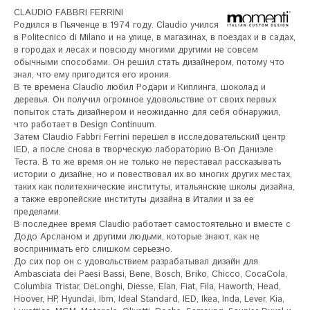
CLAUDIO FABBRI FERRINI

Родился в Пьяченце в 1974 году. Claudio учился 
в Politecnico di Milano и на улице, в магазинах, в поездах и в садах, 
в городах и лесах и повсюду многими другими не совсем 
обычными способами. Он решил стать дизайнером, потому что 
знал, что ему пригодится его ирония. 

В те времена Claudio любил Родари и Киплинга, шоколад и 
деревья. Он получил огромное удовольствие от своих первых 
попыток стать дизайнером и неожиданно для себя обнаружил, 
что работает в Design Continuum. 

Затем Claudio Fabbri Ferrini перешел в исследовательский центр 
IED, а после снова в творческую лабораторию B-On Даниэле 
Теста. В то же время он не только не переставал рассказывать 
истории о дизайне, но и повествовал их во многих других местах, 
таких как политехнические институты, итальянские школы дизайна, 
а также европейские институты дизайна в Италии и за ее 
пределами. 

В последнее время Claudio работает самостоятельно и вместе с 
Додо Арсланом и другими людьми, которые знают, как не 
воспринимать его слишком серьезно.

До сих пор он с удовольствием разрабатывал дизайн для 
Ambasciata dei Paesi Bassi, Bene, Bosch, Briko, Chicco, CocaCola, 
Columbia Tristar, DeLonghi, Diesse, Elan, Fiat, Fila, Haworth, Head, 
Hoover, HP, Hyundai, Ibm, Ideal Standard, IED, Ikea, Inda, Lever, Kia, 