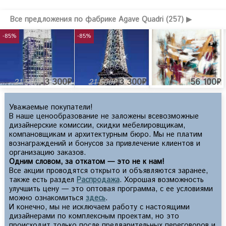
Все предложения по фабрике Agave Quadri (257) ▶
-85%
-85%
3 300₽
3 300₽
56 100₽
21 500₽
21 500₽
Уважаемые покупатели!
В наше ценообразование не заложены всевозможные
дизайнерские комиссии, скидки мебелировщикам,
компановщикам и архитектурным бюро. Мы не платим
вознаграждений и бонусов за привлечение клиентов и
организацию заказов.
Одним словом, за откатом — это не к нам!
Все акции проводятся открыто и объявляются заранее,
также есть раздел
Распродажа
. Хорошая возможность
улучшить цену — это оптовая программа, с ее условиями
можно ознакомиться
здесь
.
И конечно, мы не исключаем работу с настоящими
дизайнерами по комплексным проектам, но это
происходит только после предварительных переговоров и