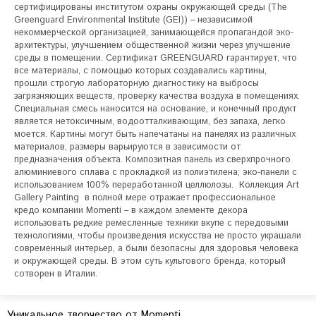
сертифицированы институтом охраны окружающей среды (The 
Greenguard Environmental Institute (GEI)) – независимой 
некоммерческой организацией, занимающейся пропагандой эко-
архитектуры, улучшением общественной жизни через улучшение 
среды в помещении. Сертификат GREENGUARD гарантирует, что 
все материалы, с помощью которых создавались картины, 
прошли строгую лабораторную диагностику на выбросы 
загрязняющих веществ, проверку качества воздуха в помещениях. 
Специальная смесь наносится на основание, и конечный продукт 
является нетоксичным, водоотталкивающим, без запаха, легко 
моется. Картины могут быть напечатаны на панелях из различных 
материалов, размеры варьируются в зависимости от 
предназначения объекта. Композитная панель из сверхпрочного 
алюминиевого сплава с прокладкой из полиэтилена; эко-панели с 
использованием 100% переработанной целлюлозы.  Коллекция Art 
Gallery Painting  в полной мере отражает профессиональное 
кредо компании Momenti – в каждом элементе декора 
использовать редкие ремесленные техники вкупе с передовыми 
технологиями, чтобы произведения искусства не просто украшали 
современный интерьер, а были безопасны для здоровья человека 
и окружающей среды. В этом суть культового бренда, который 
сотворен в Италии.
Уникальное творчество от Momenti