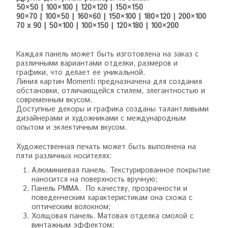
50×50 | 100×100 | 120×120 | 150×150
90×70 | 100×50 | 160×60 | 150×100 | 180×120 | 200×100
70 x 90 | 50×100 | 100×150 | 120×180 | 100×200
Каждая панель может быть изготовлена на заказ с
различными вариантами отделки, размеров и
графики, что делает ее уникальной.
Линия картин Momenti предназначена для создания
обстановки, отличающейся стилем, элегантностью и
современным вкусом.
Доступные декоры и графика созданы талантливыми
дизайнерами и художниками с международным
опытом и эклектичным вкусом.
Художественная печать может быть выполнена на
пяти различных носителях:
Алюминиевая панель. Текстурированное покрытие
наносится на поверхность вручную;
Панель PMMA. По качеству, прозрачности и
поведенческим характеристикам она схожа с
оптическим волокном;
Холщовая панель. Матовая отделка смолой с
винтажным эффектом;