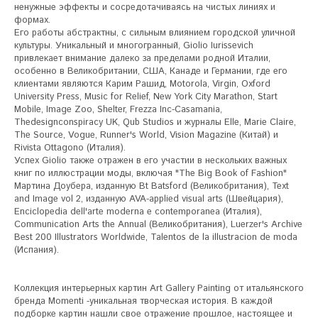
ненужные эффекты и сосредотачиваясь на чистых линиях и 
формах. 

Его работы абстрактны, с сильным влиянием городской уличной 
культуры. Уникальный и многогранный, Giolio Iurissevich 
привлекает внимание далеко за пределами родной Италии, 
особенно в Великобритании, США, Канаде и Германии, где его 
клиентами являются Карим Рашид, Motorola, Virgin, Oxford 
University Press, Music for Relief, New York City Marathon, Start 
Mobile, Image Zoo, Shelter, Frezza Inc-Casamania, 
Thedesignconspiracy UK, Qub Studios и журналы Elle, Marie Claire, 
The Source, Vogue, Runner's World, Vision Magazine (Китай) и 
Rivista Ottagono (Италия). 

Успех Giolio также отражен в его участии в нескольких важных 
книг по иллюстрации моды, включая "The Big Book of Fashion" 
Мартина Доубера, изданную Bt Batsford (Великобритания), Text 
and Image vol 2, изданную AVA-applied visual arts (Швейцария), 
Enciclopedia dell'arte moderna e contemporanea (Италия), 
Communication Arts the Annual (Великобритания), Luerzer's Archive 
Best 200 Illustrators Worldwide, Talentos de la illustracion de moda 
(Испания).

Коллекция интерьерных картин Art Gallery Painting от итальянского 
бренда Momenti -уникальная творческая история. В каждой 
подборке картин нашли свое отражение прошлое, настоящее и 