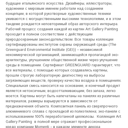
будущее итальянского искусства. Дизайнеры, иллюстраторы, 
художники с мировым именем работали над созданием 
концепции, в которой рукотворные художественные техники 
уживаются с могущественными высокими технологиями, и в этом 
тандеме рождается неповторимый образ авторского интерьера. 
Рабочий процесс создания каждой из картин Art Gallery Painting 
проходит в полном соответствии с действующим 
природоохранным законодательством. Все товары коллекции 
сертифицированы институтом охраны окружающей среды (The 
Greenguard Environmental Institute (GEI)) – независимой 
некоммерческой организацией, занимающейся пропагандой эко-
архитектуры, улучшением общественной жизни через улучшение 
среды в помещении. Сертификат GREENGUARD гарантирует, что 
все материалы, с помощью которых создавались картины, 
прошли строгую лабораторную диагностику на выбросы 
загрязняющих веществ, проверку качества воздуха в помещениях. 
Специальная смесь наносится на основание, и конечный продукт 
является нетоксичным, водоотталкивающим, без запаха, легко 
моется. Картины могут быть напечатаны на панелях из различных 
материалов, размеры варьируются в зависимости от 
предназначения объекта. Композитная панель из сверхпрочного 
алюминиевого сплава с прокладкой из полиэтилена; эко-панели с 
использованием 100% переработанной целлюлозы.  Коллекция Art 
Gallery Painting  в полной мере отражает профессиональное 
кредо компании Momenti – в каждом элементе декора 