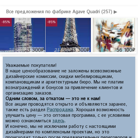
Все предложения по фабрике Agave Quadri (257) ▶
-85%
-85%
3 300₽
3 300₽
56 100₽
21 500₽
21 500₽
Уважаемые покупатели!
В наше ценообразование не заложены всевозможные
дизайнерские комиссии, скидки мебелировщикам,
компановщикам и архитектурным бюро. Мы не платим
вознаграждений и бонусов за привлечение клиентов и
организацию заказов.
Одним словом, за откатом — это не к нам!
Все акции проводятся открыто и объявляются заранее,
также есть раздел
Распродажа
. Хорошая возможность
улучшить цену — это оптовая программа, с ее условиями
можно ознакомиться
здесь
.
И конечно, мы не исключаем работу с настоящими
дизайнерами по комплексным проектам, но это
происходит только после предварительных переговоров и