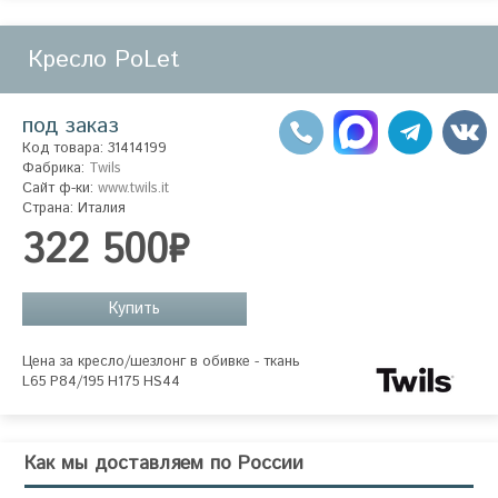
Кресло PoLet
под заказ
Код товара: 31414199
Фабрика:
Twils
Сайт ф-ки:
www.twils.it
Страна: Италия
322 500₽
Купить
Цена за кресло/шезлонг в обивке - ткань

L65 P84/195 H175 HS44
Как мы доставляем по России