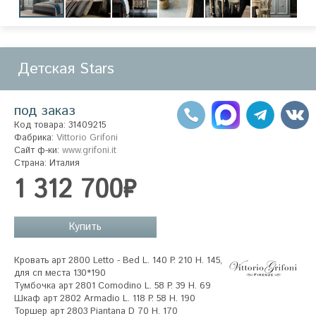
Детская Stars
под заказ
Код товара: 31409215
Фабрика:
Vittorio Grifoni
Сайт ф-ки:
www.grifoni.it
Страна: Италия
1 312 700₽
Купить
Кровать арт 2800 Letto - Bed L. 140 P. 210 H. 145, 
для сп места 130*190

Тумбочка арт 2801 Comodino L. 58 P. 39 H. 69

Шкаф арт 2802 Armadio L. 118 P. 58 H. 190

Торшер арт 2803 Piantana D 70 H. 170
