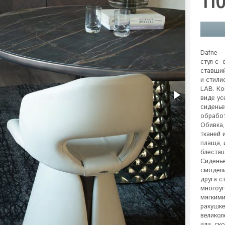
11
Dafne —
стул с  
ставший
и стили
LAB. Ко
виде ус
сиденье
обработ
Обивка,
тканей 
плаща, 
блестящ
Сиденье
смодели
друга с
многоуг
мягкими
ракушке
великол
или, ск