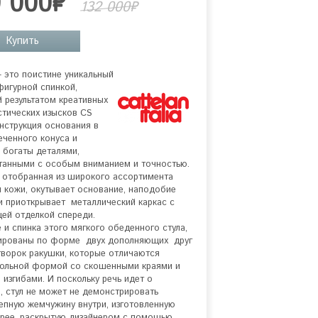
0 000₽
132 000₽
Купить
 это поистине уникальный 
фигурной спинкой, 
 результатом креативных 
стических изысков CS 
нструкция основания в 
еченного конуса и 
 богаты деталями, 
анными с особым вниманием и точностью. 
 отобранная из широкого ассортимента 
и кожи, окутывает основание, наподобие 
и приоткрывает  металлический каркас с 
ей отделкой спереди.

 и спинка этого мягкого обеденного стула, 
рованы по форме  двух дополняющих  друг 
творок ракушки, которые отличаются 
ольной формой со скошенными краями и 
 изгибами. И поскольку речь идет о 
, стул не может не демонстрировать 
епную жемчужину внутри, изготовленную 
орее, раскрытую дизайнером с помощью 