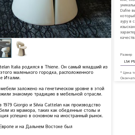
уникаль
Dafne в
который
ауру в 
изыскан
характе
качества
Размер
telan Italia родился в Thiene. Он самый младший из
 этого маленького городка, расположенного
* Цена т
е Италии.
Окончате
 мебели заложено на генетическом уровне в этой
олжили знакомую традицию в мебельной отрасли.
 1979 Giorgio и Silvia Cattelan как производство
бели из мрамора, таких как обеденные столы и
кция успешно в основном на иностранный рынок.
Европе и на Дальнем Востоке был