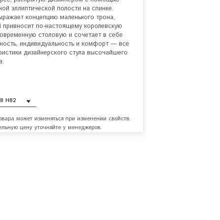
ной эллиптической полости на спинке.

ыражает концепцию маленького трона, 
 привносит по-настоящему королевскую 
современную столовую и сочетает в себе 
ность, индивидуальность и комфорт — все 
ристики дизайнерского стула высочайшего 
.

овара может изменяться при изменении свойств.
льную цену уточняйте у менеджеров.