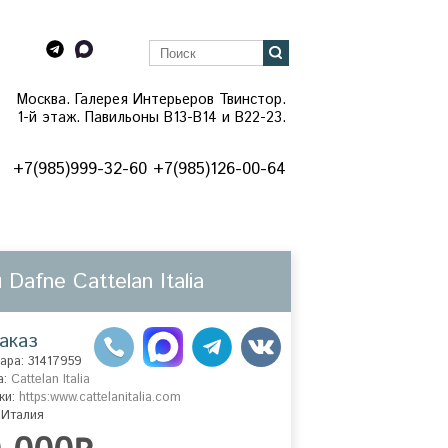
Москва. Галерея Интерьеров Твинстор.
1-й этаж. Павильоны B13-B14 и В22-23.
+7(985)999-32-60 +7(985)126-00-64
 Dafne Cattelan Italia
аказ
ара: 31417959
а:
Cattelan Italia
ки:
https:www.cattelanitalia.com
 Италия