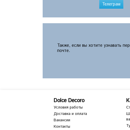
Телеграм
Также, если вы хотите узнавать пе
почте.
Dolce Decoro
К
Условия работы
С
Доставка и оплата
Ш
в
Вакансии
Т
Контакты