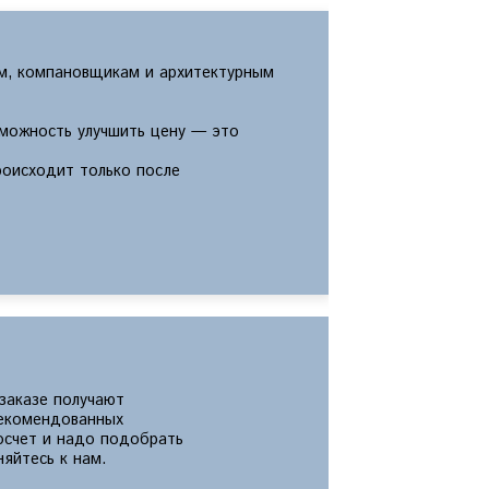
м, компановщикам и архитектурным
зможность улучшить цену — это
роисходит только после
 заказе получают
екомендованных
росчет и надо подобрать
яйтесь к нам.