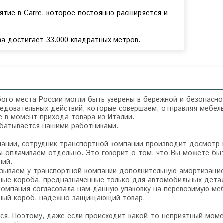
ятие в Carre, которое постоянно расширяется и
а достигает 33.000 квадратных метров.
ого места России могли быть уверены в бережной и безопасно
едовательных действий, которые совершаем, отправляя мебель
 в момент прихода товара из Италии.
абатывается нашими работниками.
пании, сотрудник транспортной компании производит досмотр
 оплачиваем отдельно. Это говорит о том, что Вы можете быт
ний.
зываем у транспортной компании дополнительную амортизацион
ные короба, предназначенные только для автомобильных детал
компания согласовала нам данную упаковку на перевозимую ме
ьный короб, надёжно защищающий товар.
тся. Поэтому, даже если происходит какой-то неприятный моме