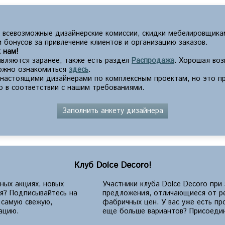
 всевозможные дизайнерские комиссии, скидки мебелировщика
 бонусов за привлечение клиентов и организацию заказов.
 нам!
вляются заранее, также есть раздел
Распродажа
. Хорошая во
можно ознакомиться
здесь
.
с настоящими дизайнерами по комплексным проектам, но это п
о в соответствии с нашим требованиями.
Заполнить анкету дизайнера
Клуб Dolce Decoro!
ных акциях, новых
Участники клуба Dolce Decoro при
ия? Подписывайтесь на
предложения, отличающиеся от р
 самую свежую,
фабричных цен. У вас уже есть п
ацию.
еще больше вариантов? Присоедин