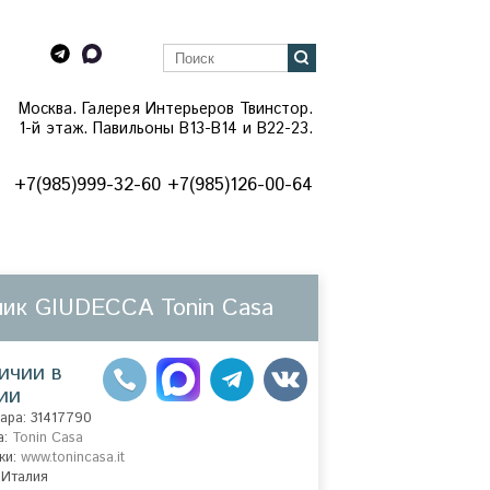
Москва. Галерея Интерьеров Твинстор.
1-й этаж. Павильоны B13-B14 и В22-23.
+7(985)999-32-60 +7(985)126-00-64
лик GIUDECCA Tonin Casa
ичии в
ии
ара: 31417790
а:
Tonin Casa
ки:
www.tonincasa.it
 Италия