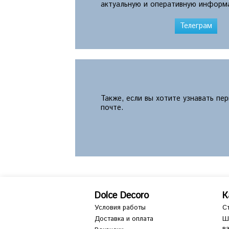
актуальную и оперативную информ
Телеграм
Также, если вы хотите узнавать пе
почте.
Dolce Decoro
К
Условия работы
С
Доставка и оплата
Ш
в