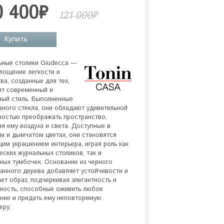
0 400₽
121 000₽
Купить
ные столики Giudecca — 
лощение легкости и 
ва, созданные для тех, 
ит современный и 
ный стиль. Выполненные 
вного стекла, они обладают удивительной 
остью преображать пространство, 
я ему воздуха и света. Доступные в 
м и дымчатом цветах, они становятся 
им украшением интерьера, играя роль как 
еских журнальных столиков, так и 
ных тумбочек. Основание из черного 
анного дерева добавляет устойчивости и 
ет образ, подчеркивая элегантность и 
ность, способные оживить любое 
ие и придать ему неповторимую 
еру.