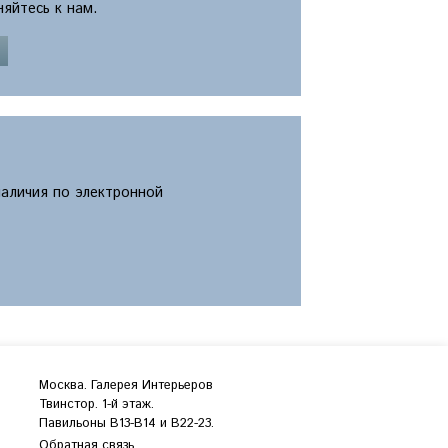
яйтесь к нам.
наличия по электронной
Москва. Галерея Интерьеров
Твинстор. 1-й этаж.
Павильоны B13-B14 и В22-23.
Обратная связь