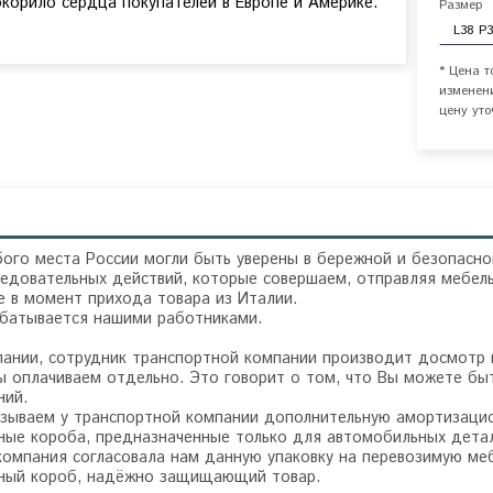
корило сердца покупателей в Европе и Америке.
Размер
* Цена т
изменен
цену уто
ого места России могли быть уверены в бережной и безопасно
едовательных действий, которые совершаем, отправляя мебель
 в момент прихода товара из Италии.
абатывается нашими работниками.
пании, сотрудник транспортной компании производит досмотр
 оплачиваем отдельно. Это говорит о том, что Вы можете быт
ний.
зываем у транспортной компании дополнительную амортизацион
ные короба, предназначенные только для автомобильных детал
компания согласовала нам данную упаковку на перевозимую ме
ьный короб, надёжно защищающий товар.