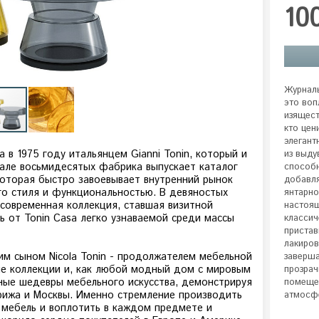
10
Журналь
это воп
изящест
кто цен
элегант
 в 1975 году итальянцем Gianni Tonin, который и
из выду
чале восьмидесятых фабрика выпускает каталог
способн
 которая быстро завоевывает внутренний рынок
добавля
о стиля и функциональностью. В девяностых
янтарно
 современная коллекция, ставшая визитной
настоящ
ь от Tonin Casa легко узнаваемой среди массы
классич
пристав
лакиров
оим сыном Nicola Tonin - продолжателем мебельной
заверша
ые коллекции и, как любой модный дом с мировым
прозрач
ные шедевры мебельного искусства, демонстрируя
помещен
арижа и Москвы. Именно стремление производить
атмосф
 мебель и воплотить в каждом предмете и