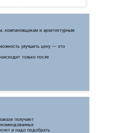
м, компановщикам и архитектурным
зможность улучшить цену — это
роисходит только после
 заказе получают
екомендованных
росчет и надо подобрать