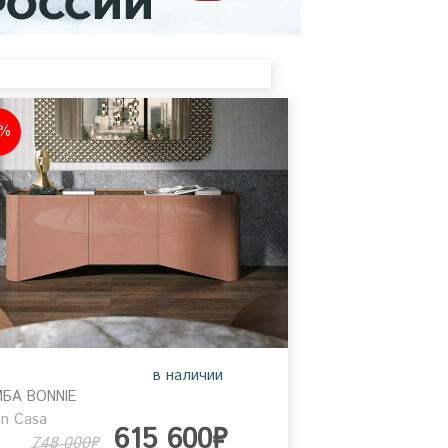
8%
в наличии
БА BONNIE
in Casa
615 600₽
748 000₽