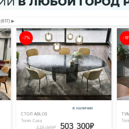
(617) ▶
-7%
-1
в наличии
СТОЛ ABLOS
ТУМ
Tonin Casa
Ton
503 300₽
539 000₽