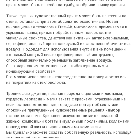
принт может быть нанесён на тумбу, ковёр или спинку кровати.

Также, единый художественный принт может быть нанесен и на 
стены, оставаясь при этом абсолютно экологичным. Новая 
инновационная технология Free-Air, микросмола, применяемая в 
укрывных тканях, придает обработанным поверхностям 
уникальные свойства, действуя как активный антибактериальный, 
сертифицированный противовирусный и естественный очиститель 
воздуха. Подойдет для использования внутри и вне помещений, 
это самый мощный неэлектрифицированный инструмент, 
способный значительно уменьшить загрязнение воздуха, 
благодаря своим естественным антибактериальным и 
ионизирующим свойствам.

Его можно использовать непосредственно на поверхностях или 
на покрытиях из стекловолокна.

Тропические джунгли, пышная природа с цветами и листьями, 
гордость леопарда и магия заката с красками, отраженными на 
величественном водопаде, городские поп-арт объекты или 
спокойные приглушенные художественные решения - выбор 
останется за вами. Кричащее искусство питается реальной 
жизнью, композиции богаты визуальными посланиями, коллажами 
повседневной жизни с ироничными мазками кисти.

Вы буквально можете создать собственную реальность, используя 