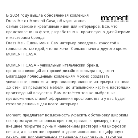
В 2024 году вышла обновленная коллекция 
Dress Me от Momenti Casa, объединяющая 
самые свежие и креативные идеи для интерьеров. Все, что 
представлено на фото, разработано и  произведено дизайнерами 
и мастерами бренда. 

Dress Me - Одень меня! Сам интерьер околдован красотой и 
гениальностью идей, что не хочет больше ничего другого кроме 
MOMENTI CASA.

MOMENTI CASA - уникальный итальянский бренд, 
предоставляющий авторский дизайн интерьера под ключ. 
Благодаря полноценным коллекциям можно создавать 
уникальные, полностью персонализированные интерьеры: от пола 
до стен, от предметов мебели, до итальянских картин, настоящих 
произведений искусства. Вам остаётся только выбрать из 
предложенных стилей оформления пространства и у вас будет 
готовое решение для всего интерьера. 

Momenti предлагает возможность украсить обстановку широким 
спектром художественных принтов, придав, к примеру, столу 
внешнее покрытие ручным нанесением раствора или цифровой 
печати, а в качестве верхней отделки использовать цифровую 
печать или дополнительное глянцевое лакирование. Такой же 