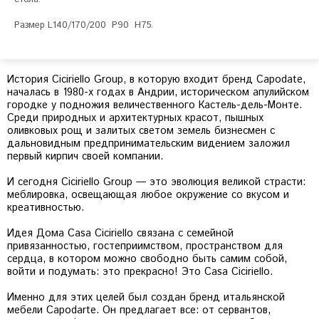
Размер L140/170/200  P90  H75.

История Ciciriello Group, в которую входит бренд Capodate,
началась в 1980-х годах в Андрии, историческом апулийском
городке у подножия величественного Кастель-дель-Монте.
Среди природных и архитектурных красот, пышных
оливковых рощ и залитых светом земель бизнесмен с
дальновидным предпринимательским видением заложил
первый кирпич своей компании.
И сегодня Ciciriello Group — это эволюция великой страсти:
меблировка, освещающая любое окружение со вкусом и
креативностью.
Идея Дома Casa Ciciriello связана с семейной
привязанностью, гостеприимством, пространством для
сердца, в котором можно свободно быть самим собой,
войти и подумать: это прекрасно! Это Casa Ciciriello.
Именно для этих целей был создан бренд итальянской
мебели Capodarte. Он предлагает все: от сервантов,