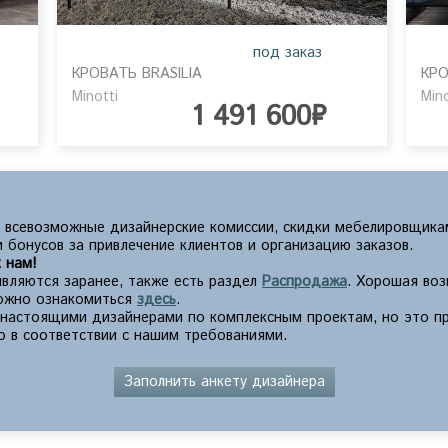
под заказ
КРОВАТЬ BRASILIA
КРО
Minotti
Mino
1 491 600₽
 всевозможные дизайнерские комиссии, скидки мебелировщика
 бонусов за привлечение клиентов и организацию заказов.
 нам!
вляются заранее, также есть раздел
Распродажа
. Хорошая во
можно ознакомиться
здесь
.
с настоящими дизайнерами по комплексным проектам, но это п
о в соответствии с нашим требованиями.
Заполнить анкету дизайнера