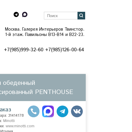
Москва. Галерея Интерьеров Твинстор.
1-й этаж. Павильоны B13-B14 и В22-23.
+7(985)999-32-60 +7(985)126-00-64
л обеденный
сированный PENTHOUSE
аказ
ара: 31414178
а:
Minotti
ки:
www.minotti.com
 Италия