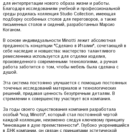
для интерпретации нового образа жизни и работы.
Благодаря исследованиям учебной и профессиональной
среды родилась коллекция Studio Collection, имеющая
подборку особенных столов для переговоров, а также
письменных столов и сидений, разработанных Марсио
Коганом.
В основе индивидуальности Minotti лежит абсолютная
преданность концепции "Сделано в Италии", сочетающей в
себе наследие и новшества: мастерство талантливого
ремесленника используется для отделки изделия,
произведенного современными технологиями, а ручная
работа заботится о том, чтобы мебель была сделана с
душой.
Эта система постоянно улучшается с помощью постоянных
точечных исследований материалов и технологических
решений, придавая ценность безупречным деталям. В
стремлении к совершенству участвует вся компания.
За годы своего существования компания разработала
особый "код Minotti", который стал постоянной чертой
каждой коллекции, неизменно следуя ключевому принципу
"инновации в духе преемственности". Глубоко укоренившийся
в ДНК компании, он связан с принципами эстетической