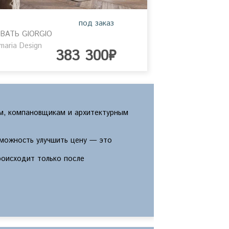
под заказ
ВАТЬ GIORGIO
rmaria Design
383 300₽
м, компановщикам и архитектурным
зможность улучшить цену — это
роисходит только после