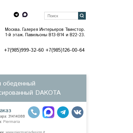
Москва. Галерея Интерьеров Твинстор.
1-й этаж. Павильоны B13-B14 и В22-23.
+7(985)999-32-60 +7(985)126-00-64
л обеденный
сированный DAKOTA
аказ
ара: 31414088
а:
Piermaria
ки:
www.piermariadesign.it