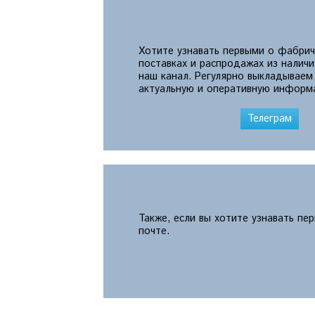
Хотите узнавать первыми о фабрич
поставках и распродажах из налич
наш канал. Регулярно выкладываем
актуальную и оперативную информ
Телеграм
Также, если вы хотите узнавать пе
почте.