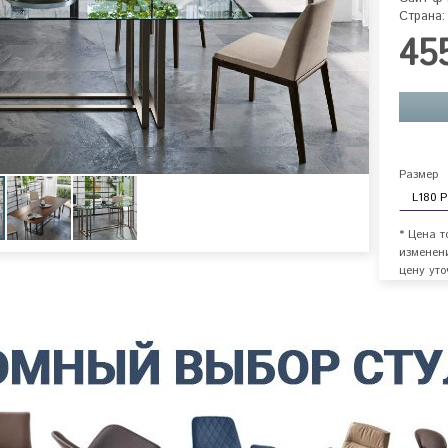
Страна:
45
Размер
* Цена т
изменен
цену уто