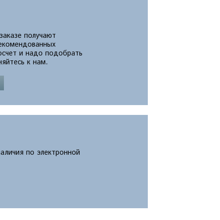
 заказе получают
екомендованных
росчет и надо подобрать
яйтесь к нам.
наличия по электронной