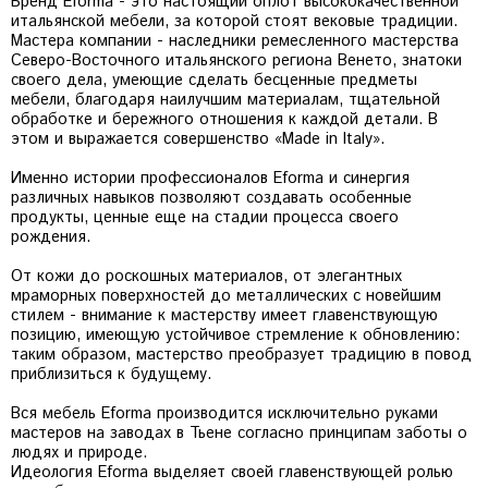
Бренд Eforma - это настоящий оплот высококачественной
итальянской мебели, за которой стоят вековые традиции.
Мастера компании - наследники ремесленного мастерства
Северо-Восточного итальянского региона Венето, знатоки
своего дела, умеющие сделать бесценные предметы
мебели, благодаря наилучшим материалам, тщательной
обработке и бережного отношения к каждой детали. В
этом и выражается совершенство «Made in Italy».
Именно истории профессионалов Eforma и синергия
различных навыков позволяют создавать особенные
продукты, ценные еще на стадии процесса своего
рождения.
От кожи до роскошных материалов, от элегантных
мраморных поверхностей до металлических с новейшим
стилем - внимание к мастерству имеет главенствующую
позицию, имеющую устойчивое стремление к обновлению:
таким образом, мастерство преобразует традицию в повод
приблизиться к будущему.
Вся мебель Eforma производится исключительно руками
мастеров на заводах в Тьене согласно принципам заботы о
людях и природе.
Идеология Eforma выделяет своей главенствующей ролью