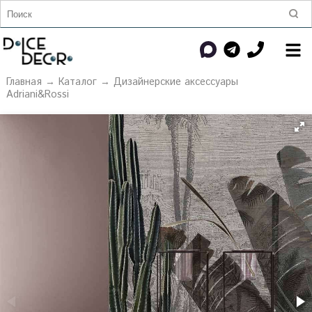
Главная
→
Каталог
→
Дизайнерские аксессуары
Adriani&Rossi