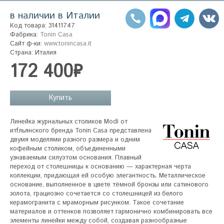
в наличии в Италии
Код товара: 31411747
Фабрика:
Tonin Casa
Сайт ф-ки:
www.tonincasa.it
Страна: Италия
172 400₽
Купить
Линейка журнальных столиков Modì от 
итfльянского бренда Tonin Casa представлена 
двумя моделями разного размера и одним 
кофейным столиком, объединенными 
узнаваемым силуэтом основания. Плавный 
переход от столешницы к основанию — характерная черта 
коллекции, придающая ей особую элегантность. Металлическое 
основание, выполненное в цвете тёмной бронзы или сатинового 
золота, грациозно сочетается со столешницей из белого 
керамогранита с мраморным рисунком. Такое сочетание 
материалов и оттенков позволяет гармонично комбинировать все 
элементы линейки между собой, создавая разнообразные 