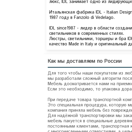
люкс, IDL занимает одно из лидирующи
Итальянская фабрика IDL - Italian Desig
1987 году в Fanzolo di Vedelago.
IDL since1987 - лидер в области создан
светильников в современных стилях.
Люстры, светильники, торшеры и бра ID
качество Made in Italy и оригинальный д
Как мы доставляем по России
Для того чтобы наши покупатели из люб
мы разработали сложный алгоритм посл
Мебель досматривается нами на приемке
Если это необходимо, то упаковка дор
При передаче товара транспортной ком
Это специальная процедура, которую мы
компания приняла мебель без поврежде
Для надёжной транспортировки мы зака
мебель пакуется в специальные деревян
постоянными клиентами, транспортная 
с многочисленными отверстиями, а цел