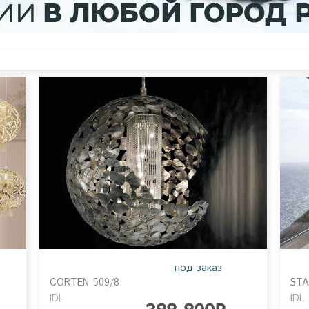
под заказ
CORTEN 509/8
STA
IDL
IDL