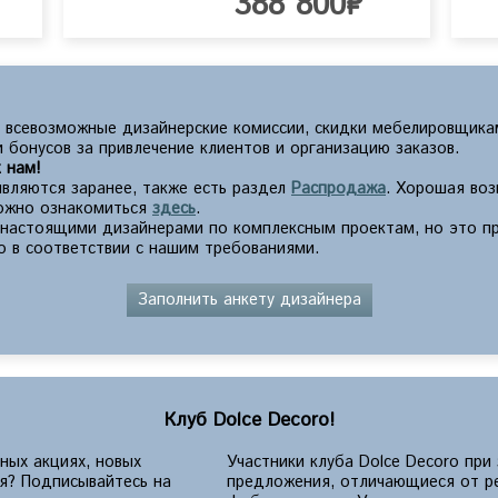
388 800₽
 всевозможные дизайнерские комиссии, скидки мебелировщика
 бонусов за привлечение клиентов и организацию заказов.
 нам!
вляются заранее, также есть раздел
Распродажа
. Хорошая во
можно ознакомиться
здесь
.
с настоящими дизайнерами по комплексным проектам, но это п
о в соответствии с нашим требованиями.
Заполнить анкету дизайнера
Клуб Dolce Decoro!
ных акциях, новых
Участники клуба Dolce Decoro при
ия? Подписывайтесь на
предложения, отличающиеся от р