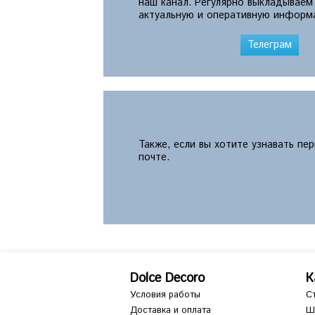
наш канал. Регулярно выкладываем
актуальную и оперативную информ
Телеграм
Также, если вы хотите узнавать пе
почте.
Dolce Decoro
К
Условия работы
С
Доставка и оплата
Ш