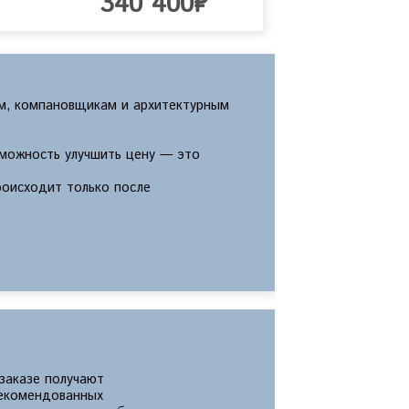
340 400₽
м, компановщикам и архитектурным
зможность улучшить цену — это
роисходит только после
 заказе получают
екомендованных