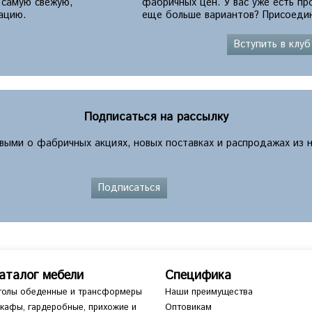
 самую свежую,
фабричных цен. У вас уже есть п
ацию.
еще больше вариантов? Присоедин
Вступить в клуб
Подписаться на рассылку
рвыми о фабричных акциях, новых поставках и распродажах из 
Подписаться
аталог мебели
Специфика
толы обеденные и трансформеры
Наши преимущества
кафы, гардеробные, прихожие и
Оптовикам