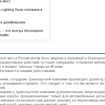
х мест.
n Lighting была основана в
ия дизайнерских
L - это всегда бесспорное
изайн.
ого места России могли быть уверены в бережной и безопасно
едовательных действий, которые совершаем, отправляя мебель
 в момент прихода товара из Италии.
абатывается нашими работниками.
пании, сотрудник транспортной компании производит досмотр
 оплачиваем отдельно. Это говорит о том, что Вы можете быт
ний.
зываем у транспортной компании дополнительную амортизацион
ные короба, предназначенные только для автомобильных детал
компания согласовала нам данную упаковку на перевозимую ме
ьный короб, надёжно защищающий товар.