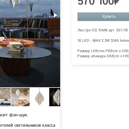
570 100₽
Купить
Люстра ICE RAIN арт. 507/18

18 LED - MAX 2,3W 5346 lumen
Размер L68cmx P68cm x H30
Размер абажура D68cm x H1
ласит фэн-шуи.
ителей светильников класса