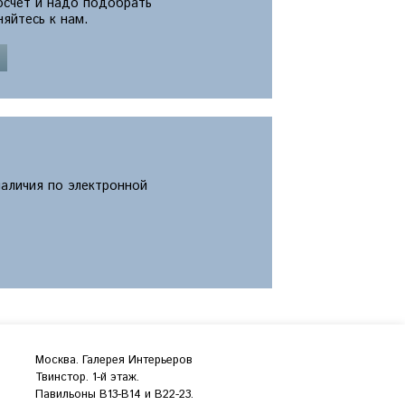
росчет и надо подобрать
яйтесь к нам.
наличия по электронной
Москва. Галерея Интерьеров
Твинстор. 1-й этаж.
Павильоны B13-B14 и В22-23.