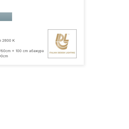
 2800 K

/60cm + 100 cm абажура

00cm