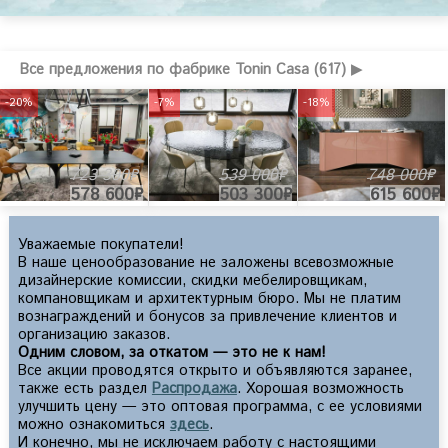
Все предложения по фабрике Tonin Casa (617) ▶
-20%
-7%
-18%
723 300₽
539 000₽
748 000₽
578 600₽
503 300₽
615 600₽
Уважаемые покупатели!
В наше ценообразование не заложены всевозможные
дизайнерские комиссии, скидки мебелировщикам,
компановщикам и архитектурным бюро. Мы не платим
вознаграждений и бонусов за привлечение клиентов и
организацию заказов.
Одним словом, за откатом — это не к нам!
Все акции проводятся открыто и объявляются заранее,
также есть раздел
Распродажа
. Хорошая возможность
улучшить цену — это оптовая программа, с ее условиями
можно ознакомиться
здесь
.
И конечно, мы не исключаем работу с настоящими