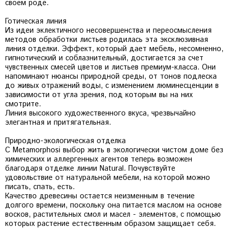
своем роде.
Готическая линия
Из идеи эклектичного несовершенства и переосмысления
методов обработки листьев родилась эта эксклюзивная
линия отделки. Эффект, который дает мебель, несомненно,
гипнотический и соблазнительный, достигается за счет
чувственных смесей цветов и листьев премиум-класса. Они
напоминают нюансы природной среды, от тонов подлеска
до живых отражений воды, с изменением люминесценции в
зависимости от угла зрения, под которым вы на них
смотрите.
Линия высокого художественного вкуса, чрезвычайно
элегантная и притягательная.
Природно-экологическая отделка
С Metamorphosi выбор жить в экологически чистом доме без
химических и аллергенных агентов теперь возможен
благодаря отделке линии Natural. Почувствуйте
удовольствие от натуральной мебели, на которой можно
писать, спать, есть.
Качество древесины остается неизменным в течение
долгого времени, поскольку она питается маслом на основе
восков, растительных смол и масел - элементов, с помощью
которых растение естественным образом защищает себя.