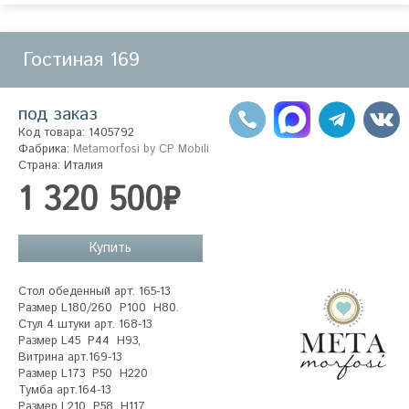
Гостиная 169
под заказ
Код товара: 1405792
Фабрика:
Metamorfosi by CP Mobili
Страна: Италия
1 320 500₽
Купить
Стол обеденный арт. 165-13

Размер L180/260  P100  H80.

Стул 4 штуки арт. 168-13

Размер L45  P44  H93,

Витрина арт.169-13

Размер L173  P50  H220

Тумба арт.164-13

Размер L210  P58  H117.