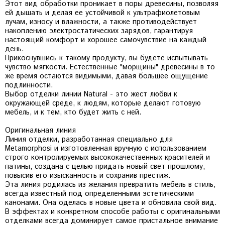
Этот вид обработки проникает в поры древесины, позволяя
ей дышать и делая ее устойчивой к ультрафиолетовым
лучам, износу и влажности, а также противодействует
накоплению электростатических зарядов, гарантируя
настоящий комфорт и хорошее самочувствие на каждый
день.
Прикоснувшись к такому продукту, вы будете испытывать
чувство мягкости. Естественные "морщины" древесины в то
же время остаются видимыми, давая большее ощущение
подлинности.
Выбор отделки линии Natural - это жест любви к
окружающей среде, к людям, которые делают готовую
мебель, и к тем, кто будет жить с ней.
Оригинальная линия
Линия отделки, разработанная специально для
Metamorphosi и изготовленная вручную с использованием
строго контролируемых высококачественных красителей и
патины, создана с целью придать новый свет прошлому,
повысив его изысканность и сохранив престиж.
Эта линия родилась из желания превратить мебель в стиль,
всегда известный под определенными эстетическими
канонами. Она оделась в новые цвета и обновила свой вид.
В эффектах и конкретном способе работы с оригинальными
отделками всегда доминирует самое пристальное внимание