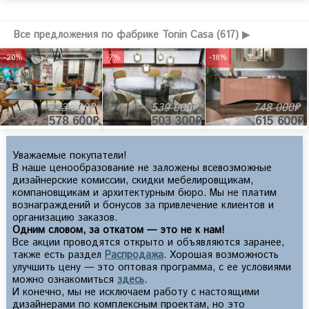
Все предложения по фабрике Tonin Casa (617) ▶
-20%
-7%
-18%
723 300₽
539 000₽
748 000₽
578 600₽
503 300₽
615 600₽
Уважаемые покупатели!
В наше ценообразование не заложены всевозможные
дизайнерские комиссии, скидки мебелировщикам,
компановщикам и архитектурным бюро. Мы не платим
вознаграждений и бонусов за привлечение клиентов и
организацию заказов.
Одним словом, за откатом — это не к нам!
Все акции проводятся открыто и объявляются заранее,
также есть раздел
Распродажа
. Хорошая возможность
улучшить цену — это оптовая программа, с ее условиями
можно ознакомиться
здесь
.
И конечно, мы не исключаем работу с настоящими
дизайнерами по комплексным проектам, но это