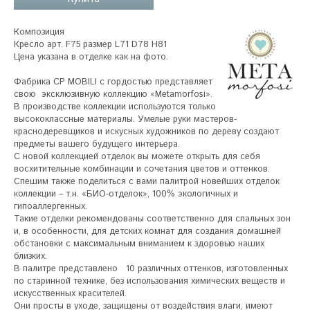
Композиция

Кресло арт. F75 размер L71 D78 H81

Цена указана в отделке как на фото.

Фабрика CP MOBILI с гордостью представляет 
свою  эксклюзивную коллекцию «Metamorfosi». 

В производстве коллекции используются только 
высококлассные материалы. Умелые руки мастеров-
краснодеревщиков и искусных художников по дереву создают 
предметы вашего будущего интерьера. 

С новой коллекцией отделок вы можете открыть для себя 
восхитительные комбинации и сочетания цветов и оттенков.

Спешим также поделиться с вами палитрой новейших отделок 
коллекции – т.н. «БИО-отделок», 100% экологичных и 
гипоаллергенных. 

Такие отделки рекомендованы соответственно для спальных зон 
и, в особенности, для детских комнат для создания домашней 
обстановки с максимальным вниманием к здоровью наших 
близких. 

В палитре представлено   10 различных оттенков, изготовленных 
по старинной технике, без использования химических веществ и 
искусственных красителей.

Они просты в уходе, защищены от воздействия влаги, имеют 