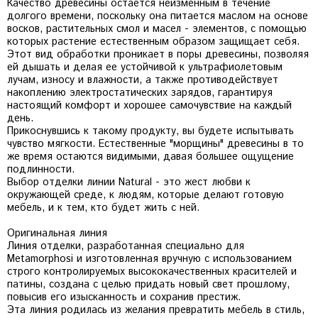
Качество древесины остается неизменным в течение
долгого времени, поскольку она питается маслом на основе
восков, растительных смол и масел - элементов, с помощью
которых растение естественным образом защищает себя.
Этот вид обработки проникает в поры древесины, позволяя
ей дышать и делая ее устойчивой к ультрафиолетовым
лучам, износу и влажности, а также противодействует
накоплению электростатических зарядов, гарантируя
настоящий комфорт и хорошее самочувствие на каждый
день.
Прикоснувшись к такому продукту, вы будете испытывать
чувство мягкости. Естественные "морщины" древесины в то
же время остаются видимыми, давая большее ощущение
подлинности.
Выбор отделки линии Natural - это жест любви к
окружающей среде, к людям, которые делают готовую
мебель, и к тем, кто будет жить с ней.
Оригинальная линия
Линия отделки, разработанная специально для
Metamorphosi и изготовленная вручную с использованием
строго контролируемых высококачественных красителей и
патины, создана с целью придать новый свет прошлому,
повысив его изысканность и сохранив престиж.
Эта линия родилась из желания превратить мебель в стиль,