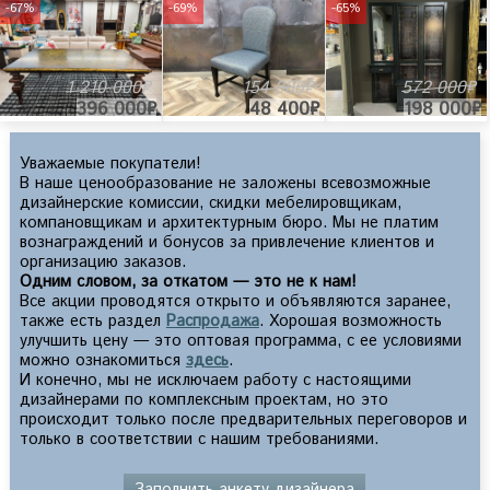
-67%
-69%
-65%
1 210 000₽
154 000₽
572 000₽
396 000₽
48 400₽
198 000₽
Уважаемые покупатели!
В наше ценообразование не заложены всевозможные
дизайнерские комиссии, скидки мебелировщикам,
компановщикам и архитектурным бюро. Мы не платим
вознаграждений и бонусов за привлечение клиентов и
организацию заказов.
Одним словом, за откатом — это не к нам!
Все акции проводятся открыто и объявляются заранее,
также есть раздел
Распродажа
. Хорошая возможность
улучшить цену — это оптовая программа, с ее условиями
можно ознакомиться
здесь
.
И конечно, мы не исключаем работу с настоящими
дизайнерами по комплексным проектам, но это
происходит только после предварительных переговоров и
только в соответствии с нашим требованиями.
Заполнить анкету дизайнера