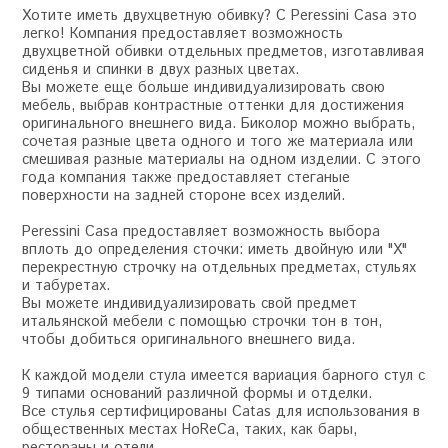
Хотите иметь двухцветную обивку? С Peressini Casa это
легко! Компания предоставляет возможность
двухцветной обивки отдельных предметов, изготавливая
сиденья и спинки в двух разных цветах.
Вы можете еще больше индивидуализировать свою
мебель, выбрав контрастные оттенки для достижения
оригинального внешнего вида. Биколор можно выбрать,
сочетая разные цвета одного и того же материала или
смешивая разные материалы на одном изделии. С этого
года компания также предоставляет стеганые
поверхности на задней стороне всех изделий.
Peressini Casa предоставляет возможность выбора
вплоть до определения сточки: иметь двойную или "X"
перекрестную строчку на отдельных предметах, стульях
и табуретах.
Вы можете индивидуализировать свой предмет
итальянской мебели с помощью строчки тон в тон,
чтобы добиться оригинального внешнего вида.
К каждой модели стула имеется вариация барного стул с
9 типами оснований различной формы и отделки.
Все стулья сертифицированы Catas для использования в
общественных местах HoReCa, таких, как бары,
рестораны и отели.