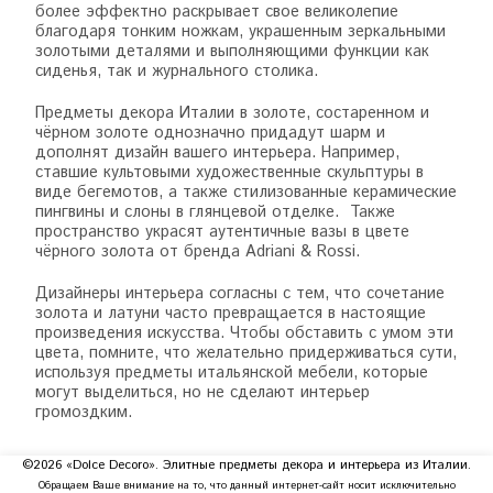
более эффектно раскрывает свое великолепие
благодаря тонким ножкам, украшенным зеркальными
золотыми деталями и выполняющими функции как
сиденья, так и журнального столика.
Предметы декора Италии в золоте, состаренном и
чёрном золоте однозначно придадут шарм и
дополнят дизайн вашего интерьера. Например,
ставшие культовыми художественные скульптуры в
виде бегемотов, а также стилизованные керамические
пингвины и слоны в глянцевой отделке. Также
пространство украсят аутентичные вазы в цвете
чёрного золота от бренда Adriani & Rossi.
Дизайнеры интерьера согласны с тем, что сочетание
золота и латуни часто превращается в настоящие
произведения искусства. Чтобы обставить с умом эти
цвета, помните, что желательно придерживаться сути,
используя предметы итальянской мебели, которые
могут выделиться, но не сделают интерьер
громоздким.
©2026 «Dolce Decoro». Элитные предметы декора и интерьера из Италии.
Обращаем Ваше внимание на то, что данный интернет-сайт носит исключительно