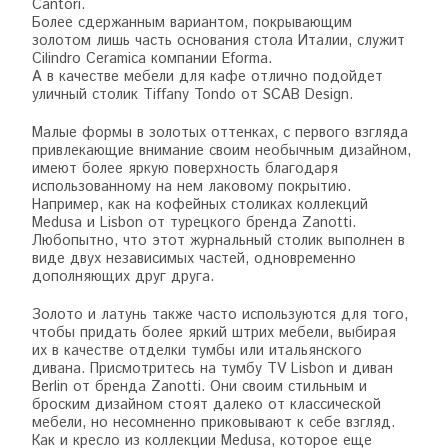
Cantori.
Более сдержанным вариантом, покрывающим
золотом лишь часть основания стола Италии, служит
Cilindro Ceramica компании Eforma.
А в качестве мебели для кафе отлично подойдет
уличный столик Tiffany Tondo от SCAB Design.
Малые формы в золотых оттенках, с первого взгляда
привлекающие внимание своим необычным дизайном,
имеют более яркую поверхность благодаря
использованному на нем лаковому покрытию.
Например, как на кофейных столиках коллекций
Medusa и Lisbon от турецкого бренда Zanotti.
Любопытно, что этот журнальный столик выполнен в
виде двух независимых частей, одновременно
дополняющих друг друга.
Золото и латунь также часто используются для того,
чтобы придать более яркий штрих мебели, выбирая
их в качестве отделки тумбы или итальянского
дивана. Присмотритесь на тумбу TV Lisbon и диван
Berlin от бренда Zanotti. Они своим стильным и
броским дизайном стоят далеко от классической
мебели, но несомненно приковывают к себе взгляд.
Как и кресло из коллекции Medusa, которое еще