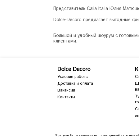
Представитель Calia Italia Юлия Мат
Dolce-Decoro предлагает выгодные фи
Большой и удобный шоурум с готовыми
клиентами.
Dolce Decoro
К
Условия работы
С
Доставка и оплата
Ш
в
Вакансии
Т
Контакты
г
С
ещ
Обращаем Ваше внимание на то, что данный интернет-сай