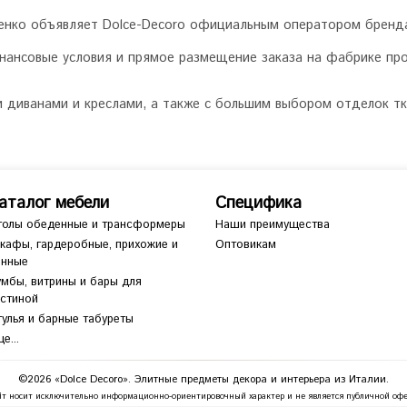
юшенко объявляет Dolce-Decoro официальным оператором бренд
нансовые условия и прямое размещение заказа на фабрике пр
 диванами и креслами, а также с большим выбором отделок тк
аталог мебели
Специфика
толы обеденные и трансформеры
Наши преимущества
кафы, гардеробные, прихожие и
Оптовикам
анные
умбы, витрины и бары для
остиной
тулья и барные табуреты
е...
©2026 «Dolce Decoro». Элитные предметы декора и интерьера из Италии.
т носит исключительно информационно-ориентировочный характер и не является публичной офе