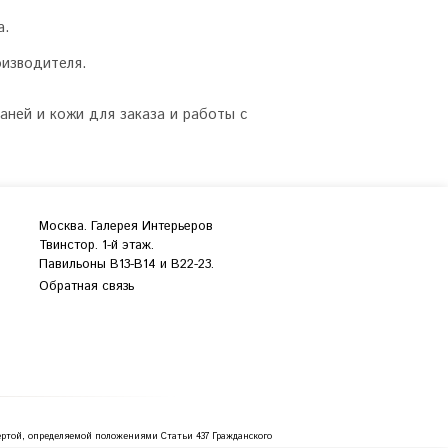
а.
оизводителя.
аней и кожи для заказа и работы с
Москва. Галерея Интерьеров
Твинстор. 1-й этаж.
Павильоны B13-B14 и В22-23.
Обратная связь
ртой, определяемой положениями Статьи 437 Гражданского