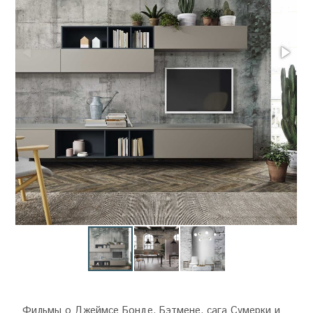
Фильмы о Джеймсе Бонде, Бэтмене, сага Сумерки и