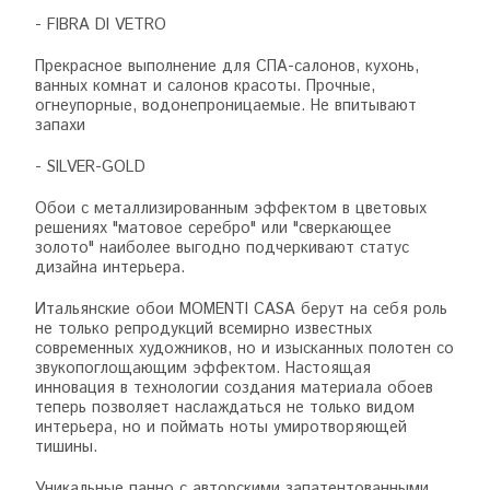
- FIBRA DI VETRO
Прекрасное выполнение для СПА-салонов, кухонь,
ванных комнат и салонов красоты. Прочные,
огнеупорные, водонепроницаемые. Не впитывают
запахи
- SILVER-GOLD
Обои с металлизированным эффектом в цветовых
решениях "матовое серебро" или "сверкающее
золото" наиболее выгодно подчеркивают статус
дизайна интерьера.
Итальянские обои MOMENTI CASA берут на себя роль
не только репродукций всемирно известных
современных художников, но и изысканных полотен со
звукопоглощающим эффектом. Настоящая
инновация в технологии создания материала обоев
теперь позволяет наслаждаться не только видом
интерьера, но и поймать ноты умиротворяющей
тишины.
Уникальные панно с авторскими запатентованными