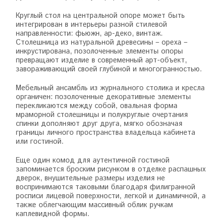
Круглый стол на центральной опоре может быть
интегрирован в интерьеры разной стилевой
направленности: фьюжн, ар-деко, винтаж.
Столешница из натуральной древесины – ореха –
инкрустирована, позолоченные элементы опоры
превращают изделие в современный арт-объект,
завораживающий своей глубиной и многогранностью.
Мебельный ансамбль из журнального столика и кресла
органичен: позолоченные декоративные элементы
перекликаются между собой, овальная форма
мраморной столешницы и полукруглые очертания
спинки дополняют друг друга, мягко обозначая
границы личного пространства владельца кабинета
или гостиной.
Еще один комод для аутентичной гостиной
запоминается броским рисунком в отделке распашных
дверок, внушительные размеры изделия не
воспринимаются таковыми благодаря филигранной
росписи лицевой поверхности, легкой и динамичной, а
также облегчающим массивный облик ручкам
каплевидной формы.