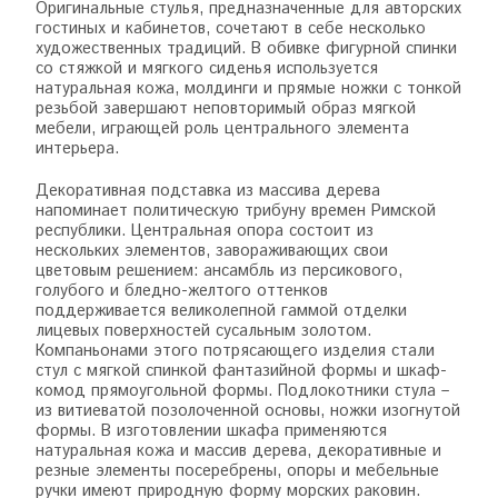
Оригинальные стулья, предназначенные для авторских
гостиных и кабинетов, сочетают в себе несколько
художественных традиций. В обивке фигурной спинки
со стяжкой и мягкого сиденья используется
натуральная кожа, молдинги и прямые ножки с тонкой
резьбой завершают неповторимый образ мягкой
мебели, играющей роль центрального элемента
интерьера.
Декоративная подставка из массива дерева
напоминает политическую трибуну времен Римской
республики. Центральная опора состоит из
нескольких элементов, завораживающих свои
цветовым решением: ансамбль из персикового,
голубого и бледно-желтого оттенков
поддерживается великолепной гаммой отделки
лицевых поверхностей сусальным золотом.
Компаньонами этого потрясающего изделия стали
стул с мягкой спинкой фантазийной формы и шкаф-
комод прямоугольной формы. Подлокотники стула –
из витиеватой позолоченной основы, ножки изогнутой
формы. В изготовлении шкафа применяются
натуральная кожа и массив дерева, декоративные и
резные элементы посеребрены, опоры и мебельные
ручки имеют природную форму морских раковин.