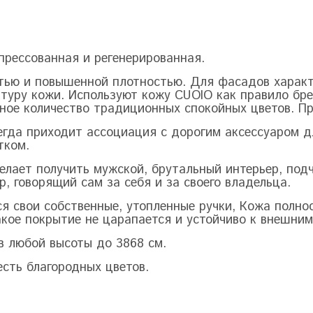
прессованная и регенерированная.
стью и повышенной плотностью. Для фасадов харак
туру кожи. Используют кожу
CUOIO
как правило бре
нное количество традиционных спокойных цветов. Пр
егда приходит ассоциация с дорогим аксессуаром д
тком.
желает получить мужской, брутальный интерьер, под
р, говорящий сам за себя и за своего владельца.
я свои собственные, утопленные ручки, Кожа полно
акое покрытие не царапается и устойчиво к внешни
в любой высоты до 3868 см.
сть благородных цветов.