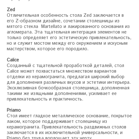
Zed
Отличительная особенность стола Zed заключается в
его Z-образном дизайне, сочетании столешницы из
мятого стекла Martellato и лакированного основания из
агломерата. Эта тщательная интеграция элементов не
только определяет его эстетическую привлекательность,
но и служит мостом между его окружением и искусным
мастерством, которое его породило.
Calice
Созданный с тщательной проработкой деталей, стол
Calice может похвастаться множеством вариантов
отделки из керамогранита, предлагая широкий выбор
для дополнения различных вкусов и эстетики интерьера.
Эксклюзивная бочкообразная столешница, дополненная
такими же изящными дополнениями, усиливает ее
привлекательность и практичность.
Priamo
Стол имеет гладкое металлическое основание, покрытое
лаком, которое поддерживает столешницу из
керамогранита. Привлекательность раздвижных столов
заключается в их исключительной универсальности, и
Priamo без труда воплощает эту черту.