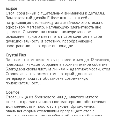
Eclipse
Стол, созданный с тщательным вниманием к деталям.
Замысловатый дизайн Eclipse включает в себя
потрясающую столешницу из дизайнерского стекла с
эффектом Martellato, излучающую элегантность вне
времени. Опираясь на гладкое полиуретановое
основание черного цвета, этот стол сочетает в себе
функциональность и эстетику, преображающие
пространство, в которое он попадает.
Crystal Plus
За этим столом легко могут разместиться до 12 человек
,
превращая каждое собрание в восхитительное событие.
Благодаря своим чистым линиям и адаптируемости, стол
Cronos является элементом, который дополнит
интерьер и придаст обстановке современную
привлекательность.
Cosmos
Столешница из бронзового или дымчатого мятого
стекла, отражает изысканное мастерство, обеспечивая
долговечность и простоту в уходе. Эргономичная
овальная форма столешницы превращает стол в
идеальное место для семейных обедов или больших